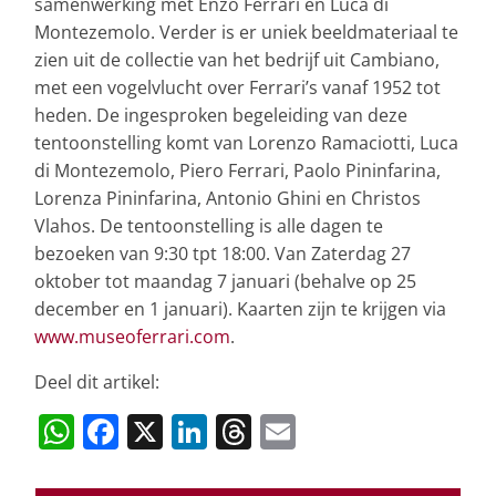
samenwerking met Enzo Ferrari en Luca di
Montezemolo. Verder is er uniek beeldmateriaal te
zien uit de collectie van het bedrijf uit Cambiano,
met een vogelvlucht over Ferrari’s vanaf 1952 tot
heden. De ingesproken begeleiding van deze
tentoonstelling komt van Lorenzo Ramaciotti, Luca
di Montezemolo, Piero Ferrari, Paolo Pininfarina,
Lorenza Pininfarina, Antonio Ghini en Christos
Vlahos. De tentoonstelling is alle dagen te
bezoeken van 9:30 tpt 18:00. Van Zaterdag 27
oktober tot maandag 7 januari (behalve op 25
december en 1 januari). Kaarten zijn te krijgen via
www.museoferrari.com
.
Deel dit artikel:
W
F
X
Li
T
E
h
a
n
h
m