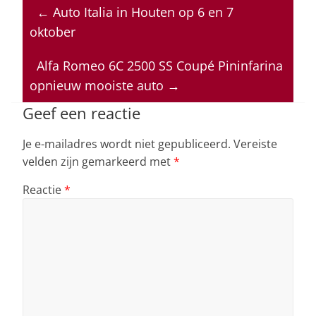
at
c
k
re
ai
←
Auto Italia in Houten op 6 en 7
s
e
e
a
l
oktober
A
b
dI
d
p
o
n
s
Alfa Romeo 6C 2500 SS Coupé Pininfarina
opnieuw mooiste auto
→
p
o
k
Geef een reactie
Je e-mailadres wordt niet gepubliceerd.
Vereiste
velden zijn gemarkeerd met
*
Reactie
*