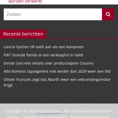
worden verwerkt
.
Recente berichten
Lancia Ypsilon HF voelt aan als een kampioen
FIAT Grande Panda al een verkoophit in Italië
Eerste concrete details over productieplan Cassino
Alfa Romeo’s topsegment niet eerder dan 2029 weer een feit
Olivier François zegt dat Abarth weer een vebrandingsmotor
krijgt
Copyright © 2026
Auto Edizione
. Alle rechten voorbehouden.
Thema:
ColorMag
door ThemeGrill. Powered by
WordPress
.