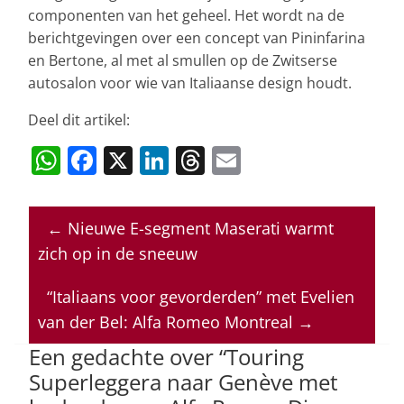
componenten van het geheel. Het wordt na de
berichtgevingen over een concept van Pininfarina
en Bertone, al met al smullen op de Zwitserse
autosalon voor wie van Italiaanse design houdt.
Deel dit artikel:
W
F
X
Li
T
E
h
a
n
h
m
at
c
k
re
ai
←
Nieuwe E-segment Maserati warmt
s
e
e
a
l
zich op in de sneeuw
A
b
dI
d
p
o
n
s
“Italiaans voor gevorderden” met Evelien
van der Bel: Alfa Romeo Montreal
→
p
o
Een gedachte over “
Touring
k
Superleggera naar Genève met