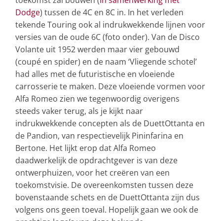
toekomst zal bouwen (
in samenwerking met
Dodge
) tussen de 4C en 8C in. In het verleden
tekende Touring ook al indrukwekkende lijnen voor
versies van de oude 6C (foto onder). Van de Disco
Volante uit 1952 werden maar vier gebouwd
(coupé en spider) en de naam ‘Vliegende schotel’
had alles met de futuristische en vloeiende
carrosserie te maken. Deze vloeiende vormen voor
Alfa Romeo zien we tegenwoordig overigens
steeds vaker terug, als je kijkt naar
indrukwekkende concepten als de DuettOttanta en
de Pandion, van respectievelijk Pininfarina en
Bertone. Het lijkt erop dat Alfa Romeo
daadwerkelijk de opdrachtgever is van deze
ontwerphuizen, voor het creëren van een
toekomstvisie. De overeenkomsten tussen deze
bovenstaande schets en de DuettOttanta zijn dus
volgens ons geen toeval. Hopelijk gaan we ook de