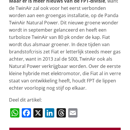
Maar er is meer nieuws van de FPT-divisie
, want
de TwinAir zal ook voor het eerst verbonden
worden aan een groengas installatie, op de Panda
TwinAir Natural Power. Dit nieuwe groene wonder
wordt in september gelanceerd en heeft een
turboloze TwinAir van 80 pk onder de kap. Fiat
wordt dus alsmaar groener. In deze tijden van
brandstofcrisis zet Fiat er letterlijk steeds meer gas
achter, want in 2013 zal de 500L TwinAir ook als
Natural Power verkrijgbaar worden. Over de eerste
kleine hybride met elektromotor, die Fiat al in verre
staat van ontwikkeling heeft, houdt FPT de lippen
echter voorlopig nog stijf op elkaar.
Deel dit artikel:
W
F
X
Li
T
E
h
a
n
h
m