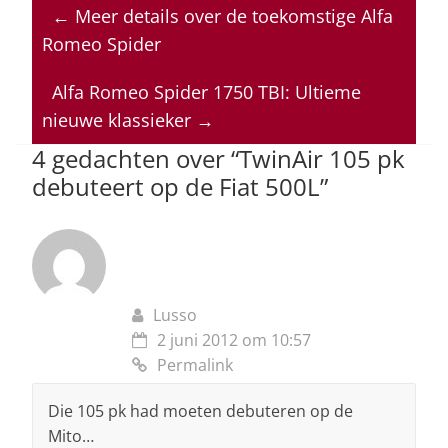
at
c
k
re
ai
←
Meer details over de toekomstige Alfa
s
e
e
a
l
Romeo Spider
A
b
dI
d
p
o
n
s
Alfa Romeo Spider 1750 TBI: Ultieme
nieuwe klassieker
→
p
o
4 gedachten over “
TwinAir 105 pk
k
debuteert op de Fiat 500L
”
Lusso
2 juni 2012 om 10:57
Permalink
Die 105 pk had moeten debuteren op de
Mito…