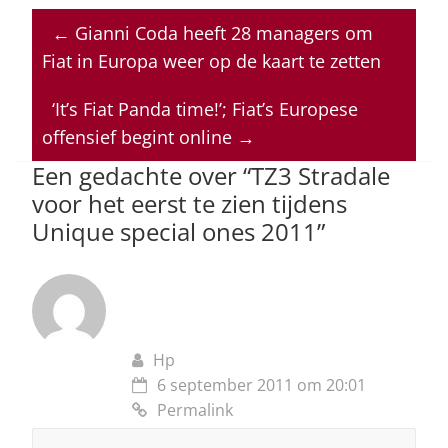
at
c
k
re
ai
←
Gianni Coda heeft 28 managers om
s
e
e
a
l
Fiat in Europa weer op de kaart te zetten
A
b
dI
d
p
o
n
s
‘It’s Fiat Panda time!’; Fiat’s Europese
offensief begint online
→
p
o
Een gedachte over “
TZ3 Stradale
k
voor het eerst te zien tijdens
Unique special ones 2011
”
Hp
6 september 2011 om 20:01
Permalink