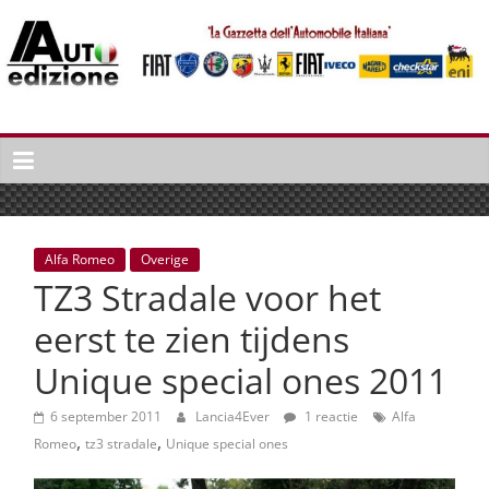
Spring
naar
inhoud
Auto
Edizione
La
Gazetta
dell'Automobile
Alfa Romeo
Overige
Italiana
TZ3 Stradale voor het
|
Italiaans
eerst te zien tijdens
autonieuws
Unique special ones 2011
&
lifestyle
6 september 2011
Lancia4Ever
1 reactie
Alfa
,
,
Romeo
tz3 stradale
Unique special ones