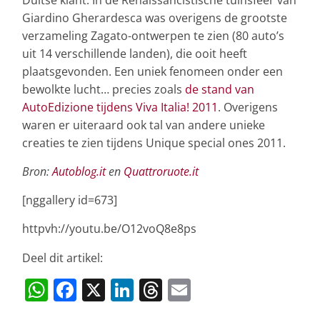
Giardino Gherardesca was overigens de grootste
verzameling Zagato-ontwerpen te zien (80 auto’s
uit 14 verschillende landen), die ooit heeft
plaatsgevonden. Een uniek fenomeen onder een
bewolkte lucht… precies zoals
de stand van
AutoEdizione tijdens Viva Italia! 2011
. Overigens
waren er uiteraard ook tal van andere unieke
creaties te zien tijdens Unique special ones 2011.
Bron:
Autoblog.it
en
Quattroruote.it
[nggallery id=673]
httpvh://youtu.be/O12voQ8e8ps
Deel dit artikel:
W
F
X
Li
T
E
h
a
n
h
m