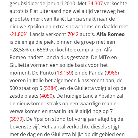
gesubsidieerde januari 2010. Met
34.307
verkochte
auto’s is Fiat uiteraard nog wel altijd verreweg het
grootste merk van Italië. Lancia snakt naar de
nieuwe Ypsilon en extra showrooms en daalde met
-21,80%
. Lancia verkocht
7042
auto’s.
Alfa Romeo
is de enige die piekt binnen de groep met een
+28,58% en 6569 verkochte exemplaren. Alfa
Romeo nadert Lancia dus gestaag. De MiTo en
Giulietta vormen een solide basis voor het
moment. De Punto (
13.159
) en de Panda (
9966
)
voeren in Italië het algemeen klassement aan, de
500 staat op 5 (
5384
), en de Giulietta volgt al op de
zesde plaats (
4050
). De huidige Lancia Ypsilon zal
de nieuwkomer straks op een waardige manier
verwelkomen en staat in Italië altijd nog op 7
(
3979
). De Ypsilon stond tot vorig jaar altijd bij de
bovenste vijf. Het aantal verkochte diesels stijgt
met de dag en de Giulietta blijkt op dit gebied een