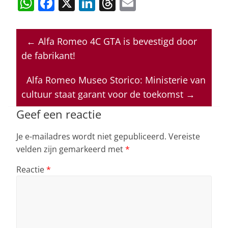
W
F
X
Li
T
E
h
a
n
h
m
at
c
k
re
ai
←
Alfa Romeo 4C GTA is bevestigd door
s
e
e
a
l
de fabrikant!
A
b
dI
d
p
o
n
s
Alfa Romeo Museo Storico: Ministerie van
cultuur staat garant voor de toekomst
→
p
o
k
Geef een reactie
Je e-mailadres wordt niet gepubliceerd.
Vereiste
velden zijn gemarkeerd met
*
Reactie
*