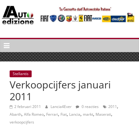
Spring
naar
inhoud
Auto
Edizione
La
Gazetta
dell'Automobile
Stellantis
Italiana
Verkoopcijfers januari
|
Italiaans
2011
autonieuws
,
&
2 februari 2011
Lancia4Ever
0 reacties
2011
,
,
,
,
,
,
,
lifestyle
Abarth
Alfa Romeo
Ferrari
Fiat
Lancia
markt
Maserati
verkoopcijfers