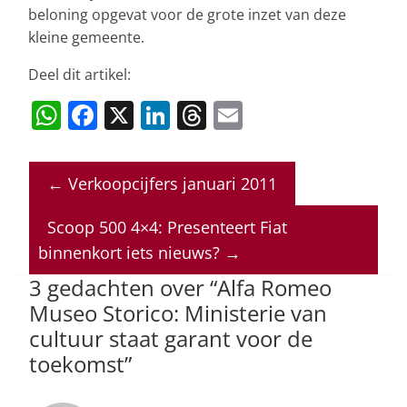
beloning opgevat voor de grote inzet van deze
kleine gemeente.
Deel dit artikel:
W
F
X
Li
T
E
h
a
n
h
m
at
c
k
re
ai
←
Verkoopcijfers januari 2011
s
e
e
a
l
A
b
dI
d
Scoop 500 4×4: Presenteert Fiat
p
o
n
s
binnenkort iets nieuws?
→
p
o
3 gedachten over “
Alfa Romeo
Museo Storico: Ministerie van
k
cultuur staat garant voor de
toekomst
”