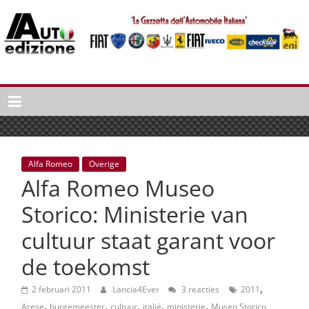
Spring
naar
inhoud
Auto
Edizione
La
Gazetta
dell'Automobile
Alfa Romeo
Overige
Italiana
Alfa Romeo Museo
|
Italiaans
Storico: Ministerie van
autonieuws
cultuur staat garant voor
&
lifestyle
de toekomst
,
2 februari 2011
Lancia4Ever
3 reacties
2011
,
,
,
,
,
Arese
burgemeester
cultuur
italië
ministerie
Museo Storico