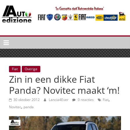
Spring
naar
inhoud
Auto
Edizione
La
Gazetta
dell'Automobile
Fiat
Overige
Italiana
Zin in een dikke Fiat
|
Italiaans
Panda? Novitec maakt ‘m!
autonieuws
,
&
30 oktober 2012
Lancia4Ever
0 reacties
Fiat
,
lifestyle
Novitec
panda