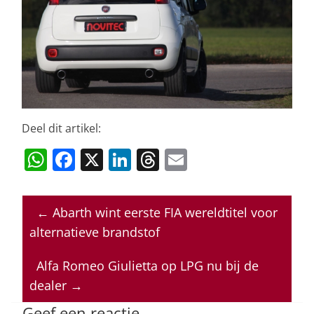
Deel dit artikel:
W
F
X
Li
T
E
h
a
n
h
m
at
c
k
re
ai
←
Abarth wint eerste FIA wereldtitel voor
s
e
e
a
l
alternatieve brandstof
A
b
dI
d
p
o
n
s
Alfa Romeo Giulietta op LPG nu bij de
dealer
→
p
o
Geef een reactie