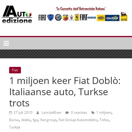
Spring
naar
inhoud
Auto
Edizione
La
Gazetta
dell'Automobile
Fiat
Italiana
1 miljoen keer Fiat Doblò:
|
Italiaans
Italiaanse auto, Turkse
autonieuws
trots
&
lifestyle
,
27 juli 2010
Lancia4Ever
0 reacties
1 miljoen
,
,
,
,
,
,
Bursa
doblo
fga
fiat group
Fiat Group Automobiles
Tofas
Turkije