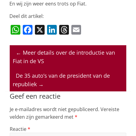
En wij zijn weer eens trots op Fiat.
Deel dit artikel:
W
F
X
Li
T
E
h
a
n
h
m
at
c
k
re
ai
←
Meer details over de introductie van
s
e
e
a
l
Fiat in de VS
A
b
dI
d
p
o
n
s
De 35 auto’s van de president van de
republiek
→
p
o
k
Geef een reactie
Je e-mailadres wordt niet gepubliceerd.
Vereiste
velden zijn gemarkeerd met
*
Reactie
*