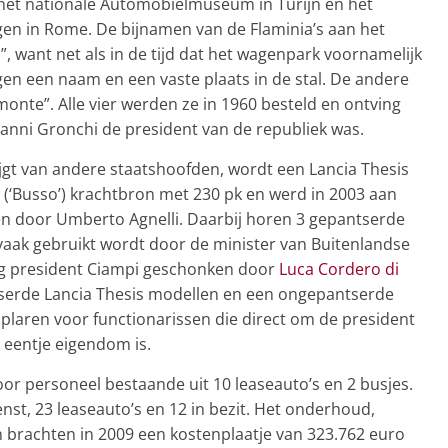
het nationale Automobielmuseum in Turijn en het
gen in Rome. De bijnamen van de Flaminia’s aan het
to”, want net als in de tijd dat het wagenpark voornamelijk
gen een naam en een vaste plaats in de stal. De andere
monte”. Alle vier werden ze in 1960 besteld en ontving
ovanni Gronchi de president van de republiek was.
ijgt van andere staatshoofden, wordt een Lancia Thesis
 (‘Busso’) krachtbron met 230 pk en werd in 2003 aan
en door Umberto Agnelli. Daarbij horen 3 gepantserde
vaak gebruikt wordt door de minister van Buitenlandse
ig president Ciampi geschonken door
Luca Cordero di
ntserde Lancia Thesis modellen en een ongepantserde
mplaren voor functionarissen die direct om de president
n eentje eigendom is.
voor personeel bestaande uit 10 leaseauto’s en 2 busjes.
ienst, 23 leaseauto’s en 12 in bezit. Het onderhoud,
n brachten in 2009 een kostenplaatje van 323.762 euro