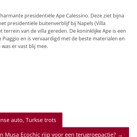
charmante presidentiële Ape Calessino. Deze ziet bijna
t presidentiële buitenverblijf bij Napels (Villa
terrein van de villa gereden. De koninklijke Ape is een
Piaggio en is vervaardigd met de beste materialen en
 was er vast blij mee.
anse auto, Turkse trots
en Musa Ecochic rijp voor een terugroepactie?
→