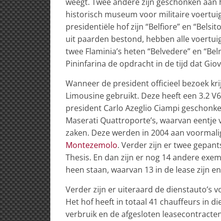
weegt. Twee andere zijn geschonken aan 
historisch museum voor militaire voertui
presidentiële hof zijn “Belfiore” en “Belsi
uit paarden bestond, hebben alle voertui
twee Flaminia’s heten “Belvedere” en “Bel
Pininfarina de opdracht in de tijd dat Gi
Wanneer de president officieel bezoek kr
Limousine gebruikt. Deze heeft een 3.2 V6
president Carlo Azeglio Ciampi geschonk
Maserati Quattroporte’s, waarvan eentje 
zaken. Deze werden in 2004 aan voormal
Montezemolo
. Verder zijn er twee gepa
Thesis. En dan zijn er nog 14 andere exe
heen staan, waarvan 13 in de lease zijn e
Verder zijn er uiteraard de dienstauto’s 
Het hof heeft in totaal 41 chauffeurs in d
verbruik en de afgesloten leasecontracte