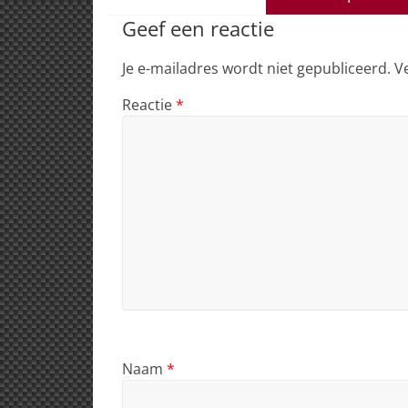
p
o
n
s
Geef een reactie
p
o
Je e-mailadres wordt niet gepubliceerd.
V
k
Reactie
*
Naam
*