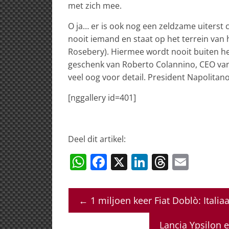
met zich mee.
O ja… er is ook nog een zeldzame uiterst 
nooit iemand en staat op het terrein van he
Rosebery). Hiermee wordt nooit buiten het 
geschenk van Roberto Colannino, CEO van 
veel oog voor detail. President Napolitano
[nggallery id=401]
Deel dit artikel:
W
F
X
Li
T
E
h
a
n
h
m
at
c
k
re
ai
←
1 miljoen keer Fiat Doblò: Italia
s
e
e
a
l
A
b
dI
d
Lancia Ypsilon 