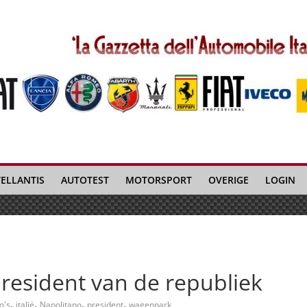
TELLANTIS
AUTOTEST
MOTORSPORT
OVERIGE
LOGIN
president van de republiek
,
,
,
,
o's
italië
Napolitano
president
wagenpark