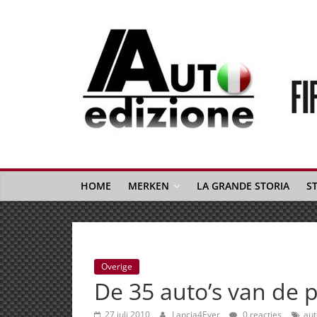
Spring
naar
inhoud
Auto
Edizione
La
Gazetta
HOME
MERKEN
LA GRANDE STORIA
S
dell'Automobile
Italiana
|
Italiaans
Overige
autonieuws
De 35 auto’s van de 
&
lifestyle
27 juli 2010
Lancia4Ever
0 reacties
aut