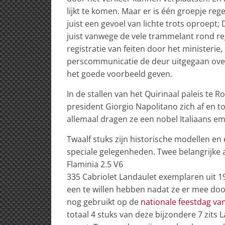
lijkt te komen. Maar er is één groepje r
juist een gevoel van lichte trots oproept; 
juist vanwege de vele trammelant rond re
registratie van feiten door het ministerie
perscommunicatie de deur uitgegaan over 
het goede voorbeeld geven.
In de stallen van het Quirinaal paleis te R
president Giorgio Napolitano zich af en to
allemaal dragen ze een nobel Italiaans e
Twaalf stuks zijn historische modellen e
speciale gelegenheden. Twee belangrijke a
Flaminia 2.5 V6
335 Cabriolet Landaulet exemplaren uit 19
een te willen hebben nadat ze er mee d
nog gebruikt op de
nationale feestdag van
totaal 4 stuks van deze bijzondere 7 zits L