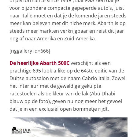
of performance since 1949”, laat FGA zien dat je
voor bijzondere compacte gepeperde auto’s, juist
naar Italië moet en dat je de komende jaren steeds
meer kan beleven met dit niche merk. Abarth is op
steeds meer markten verkrijgbaar en reist dit jaar
nog af naar Amerika en Zuid-Amerika.
[nggallery id=666]
De heerlijke Abarth 500C
verschijnt als een
prachtige 695 look-a-like op de 64ste editie van de
Duitse autosalon met de naam Cabrio Italia. Zowel
het interieur met de geweldige gekuipte
racestoelen als de kleur van de lak (Abu Dhabi
blauw op de foto), geven nu nog meer het gevoel
dat je in een exclusief open bommetje rijdt.