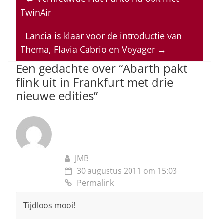
s
e
e
a
l
TwinAir
A
b
dI
d
p
o
n
s
Lancia is klaar voor de introductie van
Thema, Flavia Cabrio en Voyager
→
p
o
Een gedachte over “
Abarth pakt
k
flink uit in Frankfurt met drie
nieuwe edities
”
JMB
30 augustus 2011 om 15:03
Permalink
Tijdloos mooi!