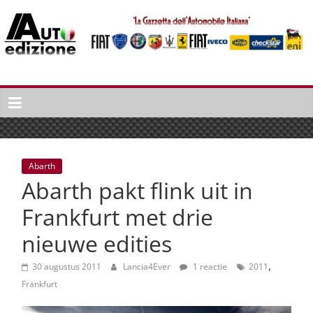
Spring
naar
inhoud
Auto
Edizione
La
Gazetta
dell'Automobile
Abarth
Italiana
Abarth pakt flink uit in
|
Italiaans
Frankfurt met drie
autonieuws
nieuwe edities
&
lifestyle
,
30 augustus 2011
Lancia4Ever
1 reactie
2011
Frankfurt