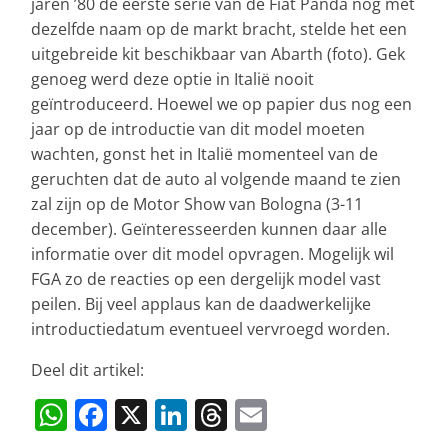
jaren ’80 de eerste serie van de Fiat Panda nog met
dezelfde naam op de markt bracht, stelde het een
uitgebreide kit beschikbaar van Abarth (foto). Gek
genoeg werd deze optie in Italië nooit
geïntroduceerd. Hoewel we op papier dus nog een
jaar op de introductie van dit model moeten
wachten, gonst het in Italië momenteel van de
geruchten dat de auto al volgende maand te zien
zal zijn op de Motor Show van Bologna (3-11
december). Geïnteresseerden kunnen daar alle
informatie over dit model opvragen. Mogelijk wil
FGA zo de reacties op een dergelijk model vast
peilen. Bij veel applaus kan de daadwerkelijke
introductiedatum eventueel vervroegd worden.
Deel dit artikel:
W
F
X
Li
T
E
h
a
n
h
m