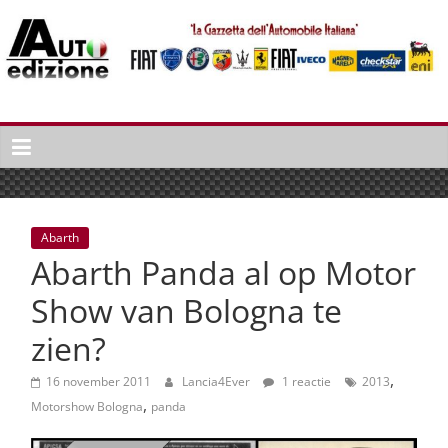
Spring
naar
inhoud
Auto
Edizione
La
Gazetta
dell'Automobile
Abarth
Italiana
Abarth Panda al op Motor
|
Italiaans
Show van Bologna te
autonieuws
zien?
&
lifestyle
,
16 november 2011
Lancia4Ever
1 reactie
2013
,
Motorshow Bologna
panda