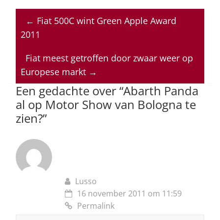
at
c
k
re
ai
←
Fiat 500C wint Green Apple Award
s
e
e
a
l
2011
A
b
dI
d
p
o
n
s
Fiat meest getroffen door zwaar weer op
Europese markt
→
p
o
Een gedachte over “
Abarth Panda
k
al op Motor Show van Bologna te
zien?
”
Lusso
16 november 2011 om 11:59
Permalink