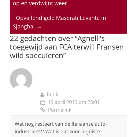
s
e
e
a
l
op en verdwijnt weer
A
b
dI
d
p
o
n
s
Opvallend gele Maserati Levante in
Sjanghai
→
p
o
22 gedachten over “
Agnelli’s
k
toegewijd aan FCA terwijl Fransen
wild speculeren
”
henk
19 april 2019 om 23:01
Permalink
Wat nog resteert van de Italiaanse auto-
industrie???? Wat is dat voor onjuiste