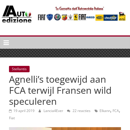
Spring
naar
inhoud
Auto
Edizione
La
Gazetta
dell'Automobile
Stellantis
Italiana
Agnelli’s toegewijd aan
|
Italiaans
FCA terwijl Fransen wild
autonieuws
speculeren
&
lifestyle
,
,
19 april 2019
Lancia4Ever
22 reacties
Elkann
FCA
Fiat