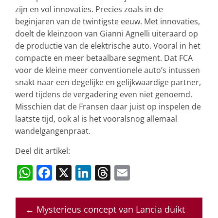
zijn en vol innovaties. Precies zoals in de
beginjaren van de twintigste eeuw. Met innovaties,
doelt de kleinzoon van Gianni Agnelli uiteraard op
de productie van de elektrische auto. Vooral in het
compacte en meer betaalbare segment. Dat FCA
voor de kleine meer conventionele auto’s intussen
snakt naar een degelijke en gelijkwaardige partner,
werd tijdens de vergadering even niet genoemd.
Misschien dat de Fransen daar juist op inspelen de
laatste tijd, ook al is het vooralsnog allemaal
wandelgangenpraat.
Deel dit artikel:
W
F
X
Li
T
E
h
a
n
h
m
at
c
k
re
ai
←
Mysterieus concept van Lancia duikt