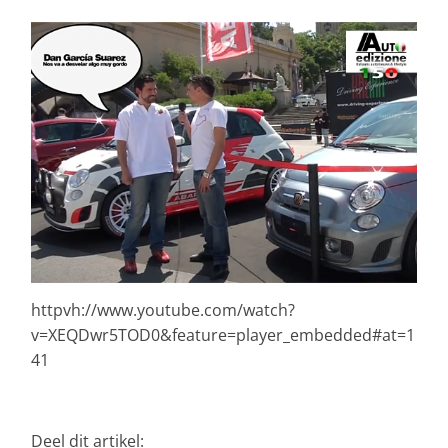
httpvh://www.youtube.com/watch?
v=XEQDwr5TOD0&feature=player_embedded#at=1
41
Deel dit artikel: