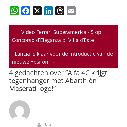
W
F
X
Li
T
E
h
a
n
h
m
at
c
k
re
ai
←
Video Ferrari Superamerica 45 op
s
e
e
a
l
Concorso d’Eleganza di Villa d’Este
A
b
dI
d
p
o
n
s
Lancia is klaar voor de introductie van de
nieuwe Ypsilon
→
p
o
4 gedachten over “
Alfa 4C krijgt
k
tegenhanger met Abarth én
Maserati logo!
”
Raaf