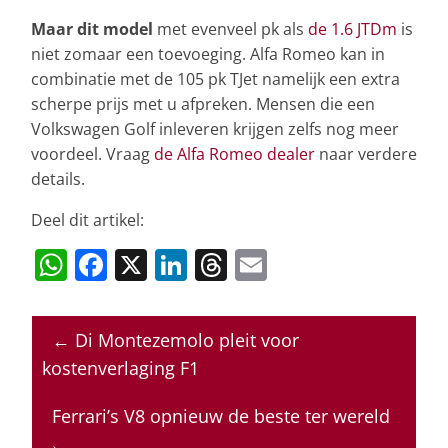
Maar dit model
met evenveel pk als
de 1.6 JTDm
is
niet zomaar een toevoeging. Alfa Romeo kan in
combinatie met de 105 pk TJet namelijk een extra
scherpe prijs met u afpreken. Mensen die een
Volkswagen Golf inleveren krijgen zelfs nog meer
voordeel. Vraag
de Alfa Romeo dealer
naar verdere
details.
Deel dit artikel:
W
F
X
Li
T
E
h
a
n
h
m
at
c
k
re
ai
←
Di Montezemolo pleit voor
s
e
e
a
l
kostenverlaging F1
A
b
dI
d
p
o
n
s
Ferrari’s V8 opnieuw de beste ter wereld
→