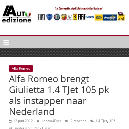
Spring
naar
inhoud
Auto
Edizione
La
Gazetta
dell'Automobile
Alfa Romeo
Italiana
Alfa Romeo brengt
|
Italiaans
Giulietta 1.4 TJet 105 pk
autonieuws
als instapper naar
&
lifestyle
Nederland
,
13 juni 2012
Lancia4Ever
2 reacties
1.4 TJet
105
,
,
pk
nederland
Pack Lusso