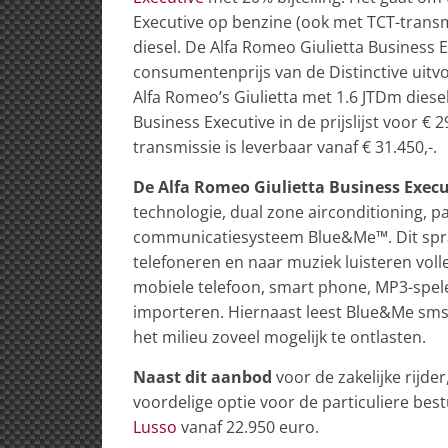
Executive op benzine (ook met TCT-transmi
diesel. De Alfa Romeo Giulietta Business E
consumentenprijs van de Distinctive uitvo
Alfa Romeo’s Giulietta met 1.6 JTDm diese
Business Executive in de prijslijst voor € 
transmissie is leverbaar vanaf € 31.450,-.
De Alfa Romeo Giulietta Business Execu
technologie, dual zone airconditioning, p
communicatiesysteem Blue&Me™. Dit spra
telefoneren en naar muziek luisteren voll
mobiele telefoon, smart phone, MP3-speler,
importeren. Hiernaast leest Blue&Me sms
het milieu zoveel mogelijk te ontlasten.
Naast dit aanbod
voor de zakelijke rijd
voordelige optie voor de particuliere bes
Lusso
vanaf 22.950 euro.