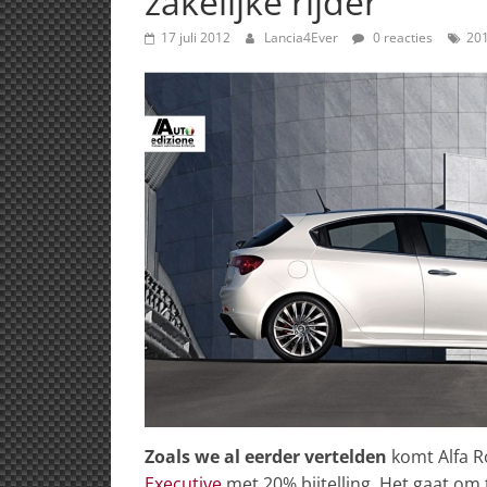
zakelijke rijder
17 juli 2012
Lancia4Ever
0 reacties
20
Zoals we al eerder vertelden
komt Alfa 
Executive
met 20% bijtelling. Het gaat om 