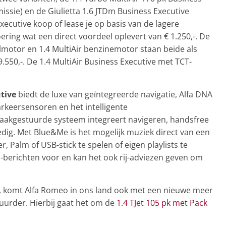
ssie) en de Giulietta 1.6 JTDm Business Executive
xecutive koop of lease je op basis van de lagere
ering wat een direct voordeel oplevert van € 1.250,-. De
lmotor en 1.4 MultiAir benzinemotor staan beide als
29.550,-. De 1.4 MultiAir Business Executive met TCT-
tive
biedt de luxe van geïntegreerde navigatie, Alfa DNA
arkeersensoren en het intelligente
akgestuurde systeem integreert navigeren, handsfree
edig. Met Blue&Me is het mogelijk muziek direct van een
 Palm of USB-stick te spelen of eigen playlists te
-berichten voor en kan het ook rij-adviezen geven om
er, komt Alfa Romeo in ons land ook met een nieuwe meer
tuurder. Hierbij gaat het om de
1.4 TJet 105 pk met Pack