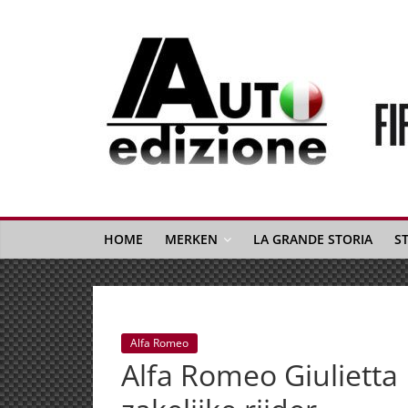
Spring
naar
inhoud
Auto
Edizione
La
Gazetta
HOME
MERKEN
LA GRANDE STORIA
S
dell'Automobile
Italiana
|
Italiaans
Alfa Romeo
autonieuws
Alfa Romeo Giulietta
&
lifestyle