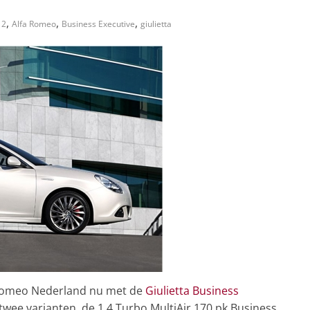
,
,
,
12
Alfa Romeo
Business Executive
giulietta
Romeo Nederland nu met de
Giulietta Business
twee varianten, de 1.4 Turbo MultiAir 170 pk Business