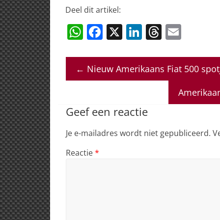
Deel dit artikel:
W
F
X
Li
T
E
h
a
n
h
m
at
c
k
re
ai
←
Nieuw Amerikaans Fiat 500 spotj
s
e
e
a
l
A
b
dI
d
Amerikaan
p
o
n
s
Geef een reactie
p
o
Je e-mailadres wordt niet gepubliceerd.
V
k
Reactie
*