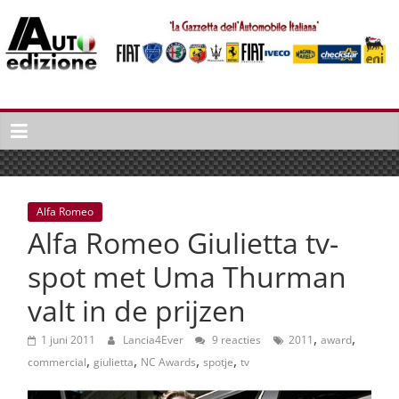
Spring
naar
inhoud
Auto
Edizione
La
Gazetta
dell'Automobile
Alfa Romeo
Italiana
Alfa Romeo Giulietta tv-
|
Italiaans
spot met Uma Thurman
autonieuws
valt in de prijzen
&
lifestyle
,
,
1 juni 2011
Lancia4Ever
9 reacties
2011
award
,
,
,
,
commercial
giulietta
NC Awards
spotje
tv