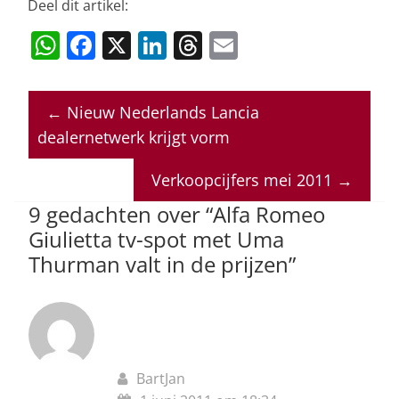
Deel dit artikel:
W
F
X
Li
T
E
h
a
n
h
m
at
c
k
re
ai
←
Nieuw Nederlands Lancia
s
e
e
a
l
dealernetwerk krijgt vorm
A
b
dI
d
p
o
n
s
Verkoopcijfers mei 2011
→
p
o
9 gedachten over “
Alfa Romeo
Giulietta tv-spot met Uma
k
Thurman valt in de prijzen
”
BartJan