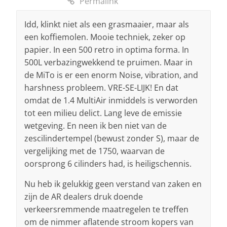
Permalink
Idd, klinkt niet als een grasmaaier, maar als
een koffiemolen. Mooie techniek, zeker op
papier. In een 500 retro in optima forma. In
500L verbazingwekkend te pruimen. Maar in
de MiTo is er een enorm Noise, vibration, and
harshness probleem. VRE-SE-LIJK! En dat
omdat de 1.4 MultiAir inmiddels is verworden
tot een milieu delict. Lang leve de emissie
wetgeving. En neen ik ben niet van de
zescilindertempel (bewust zonder S), maar de
vergelijking met de 1750, waarvan de
oorsprong 6 cilinders had, is heiligschennis.
Nu heb ik gelukkig geen verstand van zaken en
zijn de AR dealers druk doende
verkeersremmende maatregelen te treffen
om de nimmer aflatende stroom kopers van