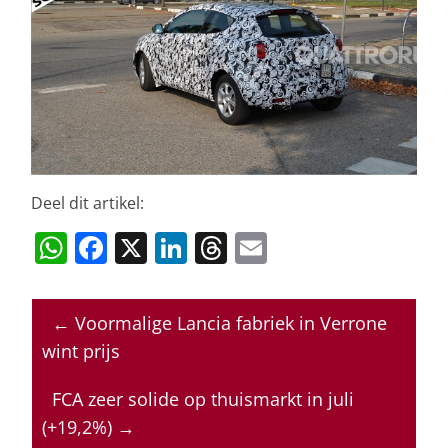
Deel dit artikel:
W
F
X
Li
T
E
h
a
n
h
m
at
c
k
re
ai
←
Voormalige Lancia fabriek in Verrone
s
e
e
a
l
wint prijs
A
b
dI
d
p
o
n
s
FCA zeer solide op thuismarkt in juli
(+19,2%)
→
p
o