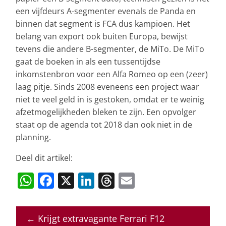
een vijfdeurs A-segmenter evenals de Panda en
binnen dat segment is FCA dus kampioen. Het
belang van export ook buiten Europa, bewijst
tevens die andere B-segmenter, de MiTo. De MiTo
gaat de boeken in als een tussentijdse
inkomstenbron voor een Alfa Romeo op een (zeer)
laag pitje. Sinds 2008 eveneens een project waar
niet te veel geld in is gestoken, omdat er te weinig
afzetmogelijkheden bleken te zijn. Een opvolger
staat op de agenda tot 2018 dan ook niet in de
planning.
Deel dit artikel:
W
F
X
Li
T
E
h
a
n
h
m
at
c
k
re
ai
←
Krijgt extravagante Ferrari F12