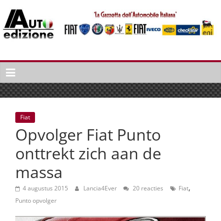
Spring
naar
inhoud
Auto
Edizione
La
Gazetta
dell'Automobile
Fiat
Italiana
Opvolger Fiat Punto
|
Italiaans
onttrekt zich aan de
autonieuws
massa
&
lifestyle
,
4 augustus 2015
Lancia4Ever
20 reacties
Fiat
Punto opvolger