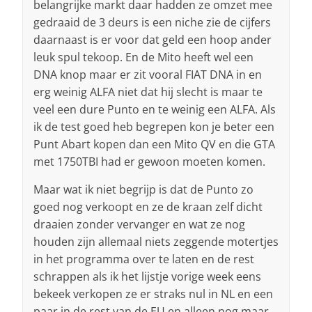
belangrijke markt daar hadden ze omzet mee
gedraaid de 3 deurs is een niche zie de cijfers
daarnaast is er voor dat geld een hoop ander
leuk spul tekoop. En de Mito heeft wel een
DNA knop maar er zit vooral FIAT DNA in en
erg weinig ALFA niet dat hij slecht is maar te
veel een dure Punto en te weinig een ALFA. Als
ik de test goed heb begrepen kon je beter een
Punt Abart kopen dan een Mito QV en die GTA
met 1750TBI had er gewoon moeten komen.
Maar wat ik niet begrijp is dat de Punto zo
goed nog verkoopt en ze de kraan zelf dicht
draaien zonder vervanger en wat ze nog
houden zijn allemaal niets zeggende motertjes
in het programma over te laten en de rest
schrappen als ik het lijstje vorige week eens
bekeek verkopen ze er straks nul in NL en een
paar in de rest van de EU en alleen nog maar