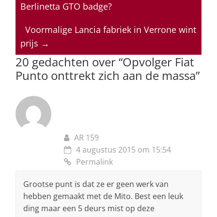
s
e
e
a
l
Berlinetta GTO badge?
A
b
dI
d
p
o
n
s
Voormalige Lancia fabriek in Verrone wint
prijs
→
p
o
20 gedachten over “
Opvolger Fiat
k
Punto onttrekt zich aan de massa
”
AR 159
4 augustus 2015 om 15:54
Permalink
Grootse punt is dat ze er geen werk van
hebben gemaakt met de Mito. Best een leuk
ding maar een 5 deurs mist op deze