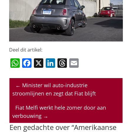
Deel dit artikel:
W
F
X
Li
T
E
h
a
n
h
m
at
c
k
re
ai
←
Minister wil auto-industrie
s
e
e
a
l
stroomlijnen en zegt dat Fiat blijft
A
b
dI
d
p
o
n
s
Fiat Melfi werkt hele zomer door aan
verbouwing
→
p
o
Een gedachte over “
Amerikaanse
k