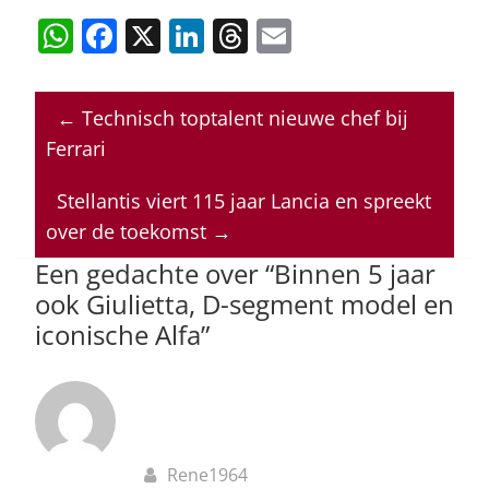
W
F
X
Li
T
E
h
a
n
h
m
at
c
k
re
ai
←
Technisch toptalent nieuwe chef bij
s
e
e
a
l
Ferrari
A
b
dI
d
p
o
n
s
Stellantis viert 115 jaar Lancia en spreekt
over de toekomst
→
p
o
Een gedachte over “
Binnen 5 jaar
k
ook Giulietta, D-segment model en
iconische Alfa
”
Rene1964