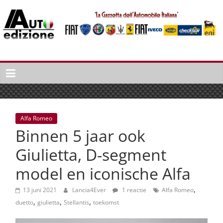
Spring
naar
inhoud
Auto
Edizione
La
Gazetta
dell'Automobile
Alfa Romeo
Italiana
Binnen 5 jaar ook
|
Italiaans
Giulietta, D-segment
autonieuws
model en iconische Alfa
&
lifestyle
,
13 juni 2021
Lancia4Ever
1 reactie
Alfa Romeo
,
,
,
duetto
giulietta
Stellantis
toekomst