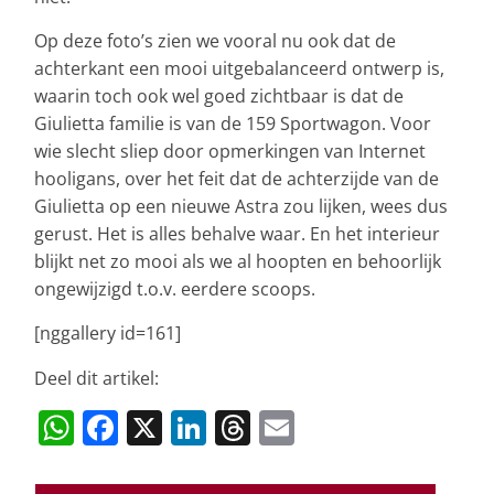
Op deze foto’s zien we vooral nu ook dat de
achterkant een mooi uitgebalanceerd ontwerp is,
waarin toch ook wel goed zichtbaar is dat de
Giulietta familie is van de 159 Sportwagon. Voor
wie slecht sliep door opmerkingen van Internet
hooligans, over het feit dat de achterzijde van de
Giulietta op een nieuwe Astra zou lijken, wees dus
gerust. Het is alles behalve waar. En het interieur
blijkt net zo mooi als we al hoopten en behoorlijk
ongewijzigd t.o.v. eerdere scoops.
[nggallery id=161]
Deel dit artikel:
W
F
X
Li
T
E
h
a
n
h
m