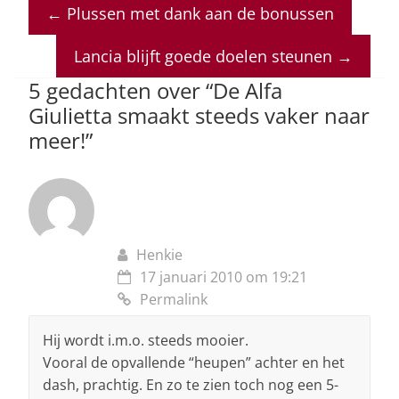
at
c
k
re
ai
←
Plussen met dank aan de bonussen
s
e
e
a
l
A
b
dI
d
Lancia blijft goede doelen steunen
→
p
o
n
s
5 gedachten over “
De Alfa
p
o
Giulietta smaakt steeds vaker naar
meer!
”
k
Henkie
17 januari 2010 om 19:21
Permalink
Hij wordt i.m.o. steeds mooier.
Vooral de opvallende “heupen” achter en het
dash, prachtig. En zo te zien toch nog een 5-