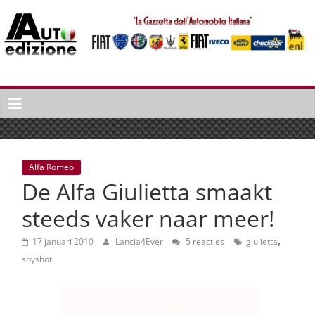
Spring
naar
inhoud
Auto
Edizione
La
Gazetta
dell'Automobile
Alfa Romeo
Italiana
De Alfa Giulietta smaakt
|
Italiaans
steeds vaker naar meer!
autonieuws
,
&
17 januari 2010
Lancia4Ever
5 reacties
giulietta
lifestyle
spyshot