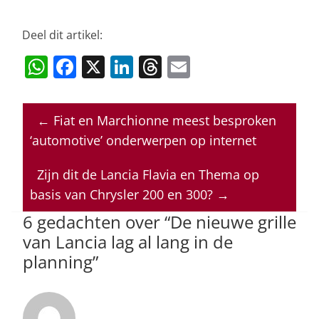
Deel dit artikel:
W
F
X
Li
T
E
h
a
n
h
m
at
c
k
re
ai
←
Fiat en Marchionne meest besproken
s
e
e
a
l
‘automotive’ onderwerpen op internet
A
b
dI
d
p
o
n
s
Zijn dit de Lancia Flavia en Thema op
basis van Chrysler 200 en 300?
→
p
o
6 gedachten over “
De nieuwe grille
k
van Lancia lag al lang in de
planning
”