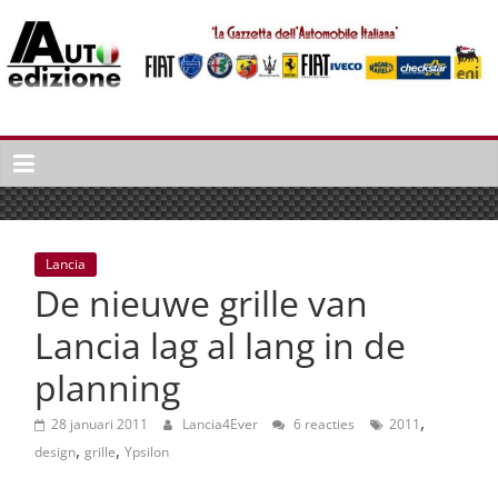
Spring
naar
inhoud
Auto
Edizione
La
Gazetta
dell'Automobile
Lancia
Italiana
De nieuwe grille van
|
Italiaans
Lancia lag al lang in de
autonieuws
planning
&
lifestyle
,
28 januari 2011
Lancia4Ever
6 reacties
2011
,
,
design
grille
Ypsilon