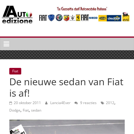
Spring
naar
inhoud
Auto
Edizione
La
Gazetta
dell'Automobile
Fiat
Italiana
De nieuwe sedan van Fiat
|
Italiaans
is af!
autonieuws
,
&
20 oktober 2011
Lancia4Ever
9 reacties
2012
,
,
lifestyle
Dodge
Fiat
sedan