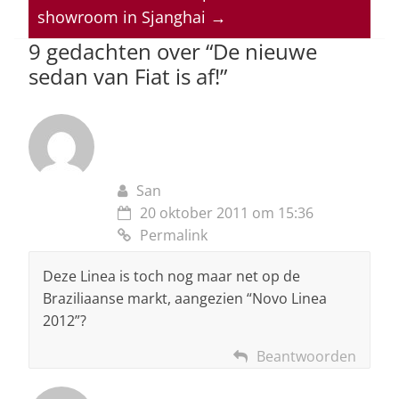
showroom in Sjanghai
→
p
o
9 gedachten over “
De nieuwe
k
sedan van Fiat is af!
”
San
20 oktober 2011 om 15:36
Permalink
Deze Linea is toch nog maar net op de
Braziliaanse markt, aangezien “Novo Linea
2012”?
Beantwoorden