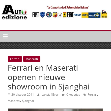
Spring
naar
inhoud
Auto
Edizione
La
Gazetta
dell'Automobile
Ferrari
Maserati
Italiana
Ferrari en Maserati
|
Italiaans
openen nieuwe
autonieuws
showroom in Sjanghai
&
lifestyle
,
20 oktober 2011
Lancia4Ever
0 reacties
Ferrari
,
Maserati
Sjanghai