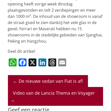
opening heeft vorige week dinsdag
plaatsgevonden en telt 2 verdiepingen en meer
dan 1000 m². De inhoud van de showroom is vanaf
de straat goed te zien dankzij het vele glas in de
gevel. Ferrari en Maserati hebben nu 15
showrooms in de stedelijke gebieden van Sjanghai,
Peking en Hangzhou.
Deel dit artikel:
W
F
X
Li
T
E
h
a
n
h
m
at
c
k
re
ai
←
De nieuwe sedan van Fiat is af!
s
e
e
a
l
A
b
dI
d
Video van de Lancia Thema en Voyager
p
o
n
s
→
p
o
Geef een reactie