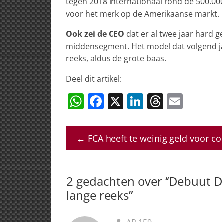
tegen 2018 internationaal rond de 500.000
voor het merk op de Amerikaanse markt. E
Ook zei de CEO
dat er al twee jaar hard g
middensegment. Het model dat volgend jaa
reeks, aldus de grote baas.
Deel dit artikel:
W
F
X
Li
T
E
h
a
n
h
m
at
c
k
re
ai
←
FCA heeft te weinig geld voor c
s
e
e
a
l
A
b
dI
d
p
o
n
s
2 gedachten over “
Debuut D-
p
o
lange reeks
”
k
AR 159