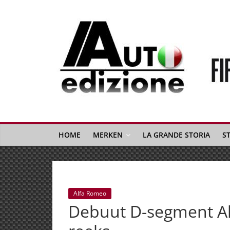
Spring
naar
inhoud
Auto
Edizione
La
Gazetta
HOME
MERKEN
LA GRANDE STORIA
S
dell'Automobile
Italiana
|
Italiaans
Alfa Romeo
autonieuws
Debuut D-segment Alf
&
lifestyle