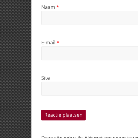
Naam
*
E-mail
*
Site
Deze site gebruikt Akismet om spam te 