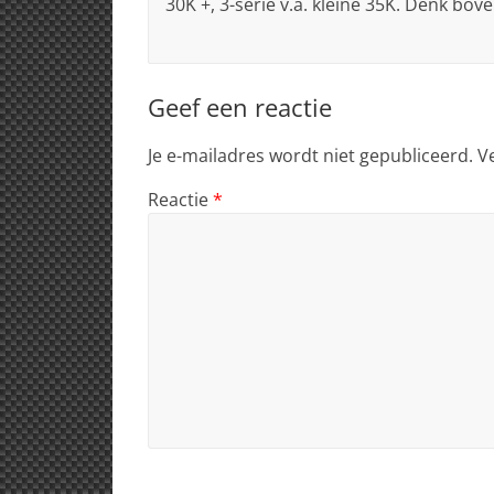
30K +, 3-serie v.a. kleine 35K. Denk bove
Geef een reactie
Je e-mailadres wordt niet gepubliceerd.
V
Reactie
*