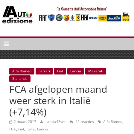
Spring
naar
inhoud
Auto
Edizione
La
Gazetta
dell'Automobile
Alfa Romeo
Ferrari
Fiat
Lancia
Maserati
Italiana
Stellantis
|
FCA afgelopen maand
Italiaans
autonieuws
weer sterk in Italië
&
(+7,14%)
lifestyle
,
2 maart 2017
Lancia4Ever
45 reacties
Alfa Romeo
,
,
,
FCA
Fiat
italië
Lancia