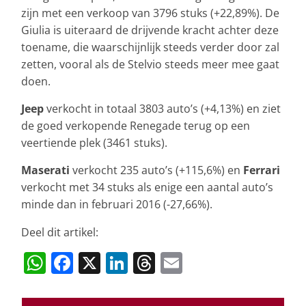
zijn met een verkoop van 3796 stuks (+22,89%). De
Giulia is uiteraard de drijvende kracht achter deze
toename, die waarschijnlijk steeds verder door zal
zetten, vooral als de Stelvio steeds meer mee gaat
doen.
Jeep
verkocht in totaal 3803 auto’s (+4,13%) en ziet
de goed verkopende Renegade terug op een
veertiende plek (3461 stuks).
Maserati
verkocht 235 auto’s (+115,6%) en
Ferrari
verkocht met 34 stuks als enige een aantal auto’s
minde dan in februari 2016 (-27,66%).
Deel dit artikel:
W
F
X
Li
T
E
h
a
n
h
m