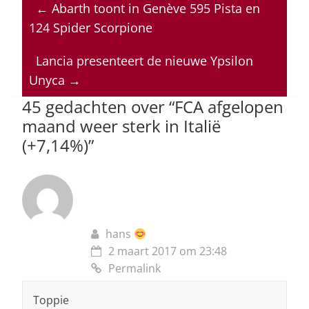
at
c
k
re
ai
←
Abarth toont in Genève 595 Pista en
s
e
e
a
l
124 Spider Scorpione
A
b
dI
d
p
o
n
s
Lancia presenteert de nieuwe Ypsilon
Unyca
→
p
o
45 gedachten over “
FCA afgelopen
k
maand weer sterk in Italië
(+7,14%)
”
hans
2 maart 2017 om 23:48
Permalink
Toppie