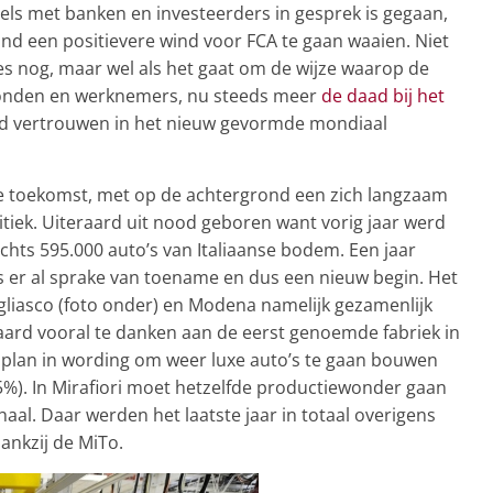
ls met banken en investeerders in gesprek is gegaan,
land een positievere wind voor FCA te gaan waaien. Niet
es nog, maar wel als het gaat om de wijze waarop de
bonden en werknemers, nu steeds meer
de daad bij het
uwd vertrouwen in het nieuw gevormde mondiaal
e toekomst, met op de achtergrond een zich langzaam
tiek. Uiteraard uit nood geboren want vorig jaar werd
chts 595.000 auto’s van Italiaanse bodem. Een jaar
is er al sprake van toename en dus een nieuw begin. Het
ugliasco (foto onder) en Modena namelijk gezamenlijk
raard vooral te danken aan de eerst genoemde fabriek in
e plan in wording om weer luxe auto’s te gaan bouwen
%). In Mirafiori moet hetzelfde productiewonder gaan
al. Daar werden het laatste jaar in totaal overigens
ankzij de MiTo.