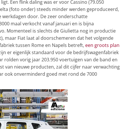
ligt. Een flink daling was er voor Cassino (79.050
Delta (foto onder) steeds minder werden geproduceerd,
e werkdagen door. De zeer onderschatte
00 maal verkocht vanaf januari en is bijna
vo. Momenteel is slechts de Giulietta nog in productie
), maar Fiat laat al doorschemeren dat het volgende
abriek tussen Rome en Napels betreft,
een groots plan
ijn er eigenlijk standaard voor de bedrijfswagenfabriek
aar rolden vorig jaar 203.950 voertuigen van de band en
 van nieuwe producten, zal dit cijfer naar verwachting
jaar ook onverminderd goed met rond de 7000