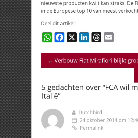
nieuwste producten kwijt kan straks. De Fi
in de Europese top 10 van meest verkocht
Deel dit artikel:
W
F
X
Li
T
E
h
a
n
h
m
at
c
k
re
ai
←
Verbouw Fiat Mirafiori blijkt gro
s
e
e
a
l
A
b
dI
d
p
o
n
s
5 gedachten over “
FCA wil m
p
o
Italië
”
k
Dutchbird
24 oktober 2014 om 12:4
Permalink