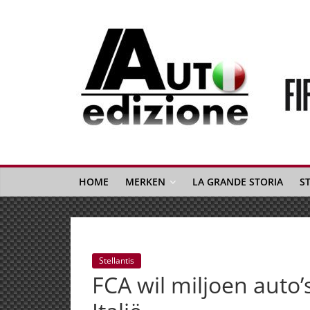
Spring
naar
inhoud
Auto
Edizione
La
Gazetta
HOME
MERKEN
LA GRANDE STORIA
S
dell'Automobile
Italiana
|
Italiaans
Stellantis
autonieuws
FCA wil miljoen auto’
&
lifestyle