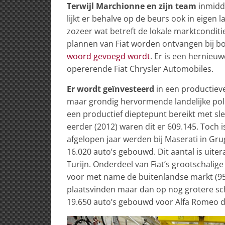
Terwijl Marchionne en zijn team
inmidde
lijkt er behalve op de beurs ook in eigen 
zozeer wat betreft de lokale marktconditi
plannen van Fiat worden ontvangen bij 
woord gevoegd wordt
. Er is een hernie
opererende Fiat Chrysler Automobiles.
Er wordt geïnvesteerd
in een productiev
maar grondig hervormende landelijke poli
een productief dieptepunt bereikt met sle
eerder (2012) waren dit er 609.145. Toch 
afgelopen jaar werden bij Maserati in Gr
16.020 auto’s gebouwd. Dit aantal is uite
Turijn. Onderdeel van Fiat’s grootschalig
voor met name de buitenlandse markt (95
plaatsvinden maar dan op nog grotere scha
19.650 auto’s gebouwd voor Alfa Romeo d