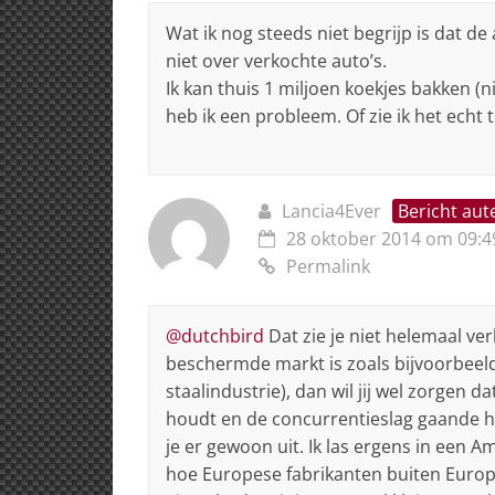
Wat ik nog steeds niet begrijp is dat d
niet over verkochte auto’s.
Ik kan thuis 1 miljoen koekjes bakken (n
heb ik een probleem. Of zie ik het echt 
Lancia4Ever
Bericht aut
28 oktober 2014 om 09:4
Permalink
@dutchbird
Dat zie je niet helemaal ve
beschermde markt is zoals bijvoorbeel
staalindustrie), dan wil jij wel zorgen d
houdt en de concurrentieslag gaande ho
je er gewoon uit. Ik las ergens in een 
hoe Europese fabrikanten buiten Europa