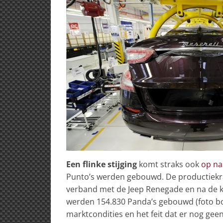
Een flinke stijging
komt straks ook
op na
Punto’s werden gebouwd. De productiekra
verband met de Jeep Renegade en na de 
werden 154.830 Panda’s gebouwd (foto bov
marktcondities en het feit dat er nog ge