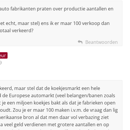
e auto fabrikanten praten over productie aantallen en
iet echt, maar stel) ens ik er maar 100 verkoop dan
totaal verkeerd?
Beantwoorden
eur
9
rkeerd, maar stel dat de koekjesmarkt een hele
d de Europese automarkt (veel belangen/banen zoals
at je een miljoen koekjes bakt als dat je fabrieken open
udt. Zou je er maar 100 maken i.v.m. de vraag dan lig
Amerikaanse bron al dat men daar vol verbazing ziet
 veel geld verdienen met grotere aantallen en op