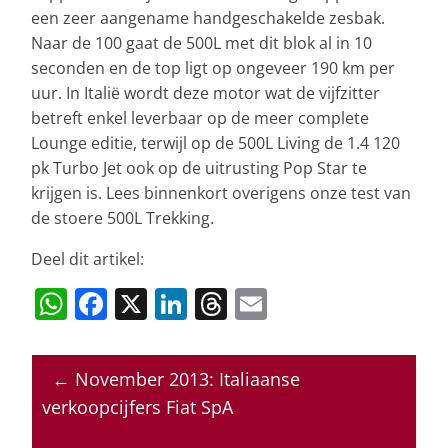
een zeer aangename handgeschakelde zesbak.
Naar de 100 gaat de 500L met dit blok al in 10
seconden en de top ligt op ongeveer 190 km per
uur. In Italië wordt deze motor wat de vijfzitter
betreft enkel leverbaar op de meer complete
Lounge editie, terwijl op de 500L Living de 1.4 120
pk Turbo Jet ook op de uitrusting Pop Star te
krijgen is. Lees binnenkort overigens onze test van
de stoere 500L Trekking.
Deel dit artikel:
W
F
X
Li
T
E
h
a
n
h
m
at
c
k
re
ai
←
November 2013: Italiaanse
s
e
e
a
l
verkoopcijfers Fiat SpA
A
b
dI
d