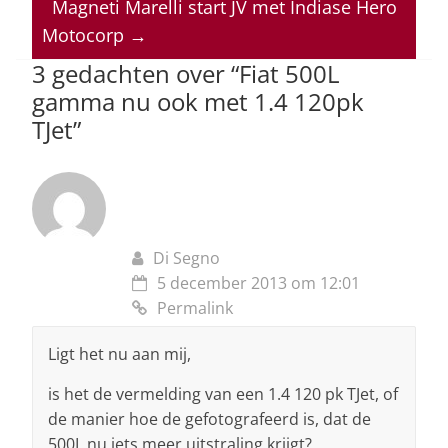
p
o
n
s
Magneti Marelli start JV met Indiase Hero
Motocorp
→
p
o
3 gedachten over “
Fiat 500L
k
gamma nu ook met 1.4 120pk
TJet
”
Di Segno
5 december 2013 om 12:01
Permalink
Ligt het nu aan mij,
is het de vermelding van een 1.4 120 pk TJet, of
de manier hoe de gefotografeerd is, dat de
500L nu iets meer uitstraling krijgt?