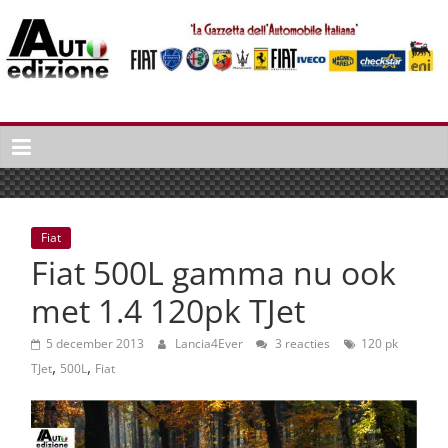
Spring
naar
inhoud
Auto
Edizione
La
Gazetta
dell'Automobile
Fiat
Italiana
Fiat 500L gamma nu ook
|
Italiaans
met 1.4 120pk TJet
autonieuws
&
5 december 2013
Lancia4Ever
3 reacties
120 pk
,
,
lifestyle
TJet
500L
Fiat