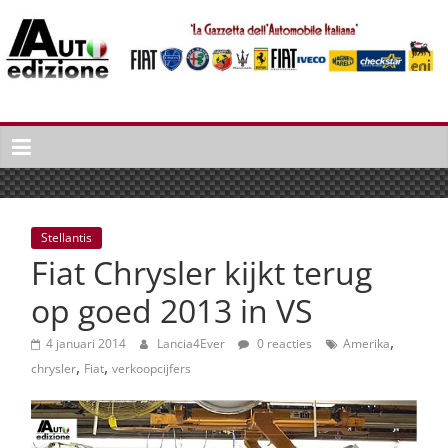
Spring
naar
inhoud
Auto
Edizione
La
Gazetta
dell'Automobile
Stellantis
Italiana
Fiat Chrysler kijkt terug
|
Italiaans
op goed 2013 in VS
autonieuws
,
&
4 januari 2014
Lancia4Ever
0 reacties
Amerika
,
,
lifestyle
chrysler
Fiat
verkoopcijfers