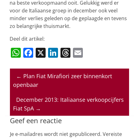
na beste verkoopmaand ooit. Gelukkig werd er
voor de Italiaanse groep in december ook veel
minder verlies geleden op de geplaagde en tevens
zo belangrijke thuismarkt.
Deel dit artikel:
W
F
X
Li
T
E
h
a
n
h
m
at
c
k
re
ai
←
Plan Fiat Mirafiori zeer binnenkort
s
e
e
a
l
openbaar
A
b
dI
d
p
o
n
s
December 2013: Italiaanse verkoopcijfers
Fiat SpA
→
p
o
k
Geef een reactie
Je e-mailadres wordt niet gepubliceerd.
Vereiste