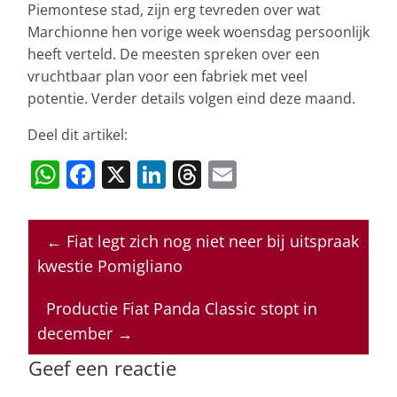
Piemontese stad, zijn erg tevreden over wat
Marchionne hen vorige week woensdag persoonlijk
heeft verteld. De meesten spreken over een
vruchtbaar plan voor een fabriek met veel
potentie. Verder details volgen eind deze maand.
Deel dit artikel:
W
F
X
Li
T
E
h
a
n
h
m
at
c
k
re
ai
←
Fiat legt zich nog niet neer bij uitspraak
s
e
e
a
l
kwestie Pomigliano
A
b
dI
d
p
o
n
s
Productie Fiat Panda Classic stopt in
december
→
p
o
k
Geef een reactie