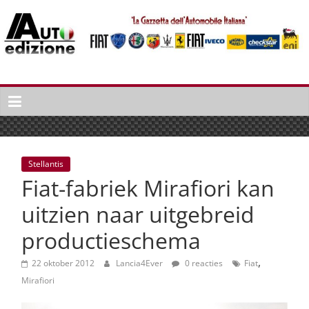
Spring
naar
inhoud
Auto
Edizione
La
Gazetta
dell'Automobile
Stellantis
Italiana
Fiat-fabriek Mirafiori kan
|
Italiaans
uitzien naar uitgebreid
autonieuws
productieschema
&
lifestyle
,
22 oktober 2012
Lancia4Ever
0 reacties
Fiat
Mirafiori