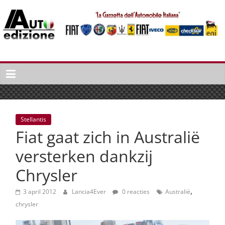
Spring
naar
inhoud
Auto
Edizione
La
Gazetta
dell'Automobile
Stellantis
Italiana
Fiat gaat zich in Australië
|
Italiaans
versterken dankzij
autonieuws
Chrysler
&
lifestyle
,
3 april 2012
Lancia4Ever
0 reacties
Australië
chrysler