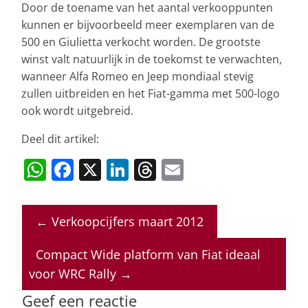
Door de toename van het aantal verkooppunten
kunnen er bijvoorbeeld meer exemplaren van de
500 en Giulietta verkocht worden. De grootste
winst valt natuurlijk in de toekomst te verwachten,
wanneer Alfa Romeo en Jeep mondiaal stevig
zullen uitbreiden en het Fiat-gamma met 500-logo
ook wordt uitgebreid.
Deel dit artikel:
W
F
X
Li
T
E
h
a
n
h
m
at
c
k
re
ai
←
Verkoopcijfers maart 2012
s
e
e
a
l
A
b
dI
d
Compact Wide platform van Fiat ideaal
p
o
n
s
voor WRC Rally
→
p
o
Geef een reactie