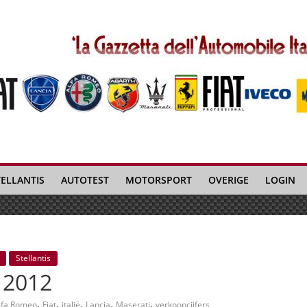
TELLANTIS
AUTOTEST
MOTORSPORT
OVERIGE
LOGIN
Stellantis
 2012
,
,
,
,
,
lfa Romeo
Fiat
italië
Lancia
Maserati
verkoopcijfers