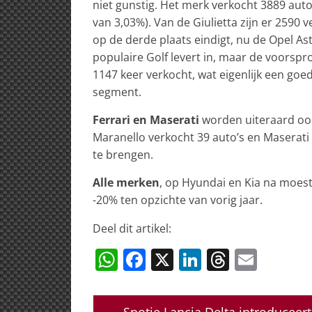
niet gunstig. Het merk verkocht 3889 auto’
van 3,03%). Van de Giulietta zijn er 2590
op de derde plaats eindigt, nu de Opel As
populaire Golf levert in, maar de voorsp
1147 keer verkocht, wat eigenlijk een goe
segment.
Ferrari en Maserati
worden uiteraard ook
Maranello verkocht 39 auto’s en Maserati 
te brengen.
Alle merken
, op Hyundai en Kia na moest
-20% ten opzichte van vorig jaar.
Deel dit artikel:
W
F
X
Li
T
E
h
a
n
h
m
at
c
k
re
ai
←
Spotje Lancia Delta introduceer