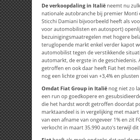
De verkoopdaling in Italië
neemt nu zulk
nationale autobranche bij premier Monti e
Sticchi Damiani bijvoorbeeld heeft als voo
voor automobilisten en autosport) openl
bezuinigingsmaatregelen met hogere belas
teruglopende markt enkel verder kapot wo
automobilist tegen de verstikkende situa
automarkt, de ergste in de geschiedenis. 
getroffen en ook daar heeft Fiat het moeil
nog een lichte groei van +3,4% en plusten 
Omdat Fiat Group in Italië
nog niet zo l
een run op goedkopere en gesubsidieerde
die het hardst wordt getroffen doordat po
marktaandeel is in vergelijking met maart
van een afname van ongeveer 1% en zit F
verkocht in maart 35.990 auto’s terwijl di
Fiat
heeft als merk ondanks dat wel de me