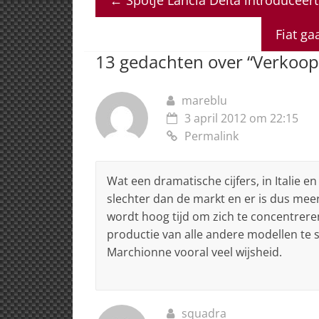
s
e
e
a
l
A
b
dI
d
Fiat ga
p
o
n
s
13 gedachten over “
Verkoop
p
o
k
mareblu
3 april 2012 om 22:15
Permalink
Wat een dramatische cijfers, in Italie e
slechter dan de markt en er is dus me
wordt hoog tijd om zich te concentrer
productie van alle andere modellen te s
Marchionne vooral veel wijsheid.
squadra