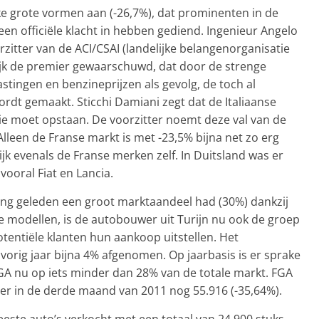
e grote vormen aan (-26,7%), dat prominenten in de
en officiële klacht in hebben gediend. Ingenieur Angelo
rzitter van de ACI/CSAI (landelijke belangenorganisatie
ijk de premier gewaarschuwd, dat door de strenge
tingen en benzineprijzen als gevolg, de toch al
rdt gemaakt. Sticchi Damiani zegt dat de Italiaanse
tie moet opstaan. De voorzitter noemt deze val van de
Alleen de Franse markt is met -23,5% bijna net zo erg
ijk evenals de Franse merken zelf. In Duitsland was er
vooral Fiat en Lancia.
ang geleden een groot marktaandeel had (30%) dankzij
 modellen, is de autobouwer uit Turijn nu ook de groep
tentiële klanten hun aankoop uitstellen. Het
 vorig jaar bijna 4% afgenomen. Op jaarbasis is er sprake
GA nu op iets minder dan 28% van de totale markt. FGA
t er in de derde maand van 2011 nog 55.916 (-35,64%).
este auto’s verkocht met een totaal van 24.900 stuks