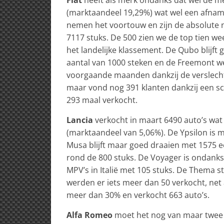
(marktaandeel 19,29%) wat wel een afname
nemen het voortouw en zijn de absolute n
7117 stuks. De 500 zien we de top tien w
het landelijke klassement. De Qubo blijft 
aantal van 1000 steken en de Freemont we
voorgaande maanden dankzij de verslechte
maar vond nog 391 klanten dankzij een sc
293 maal verkocht.
Lancia
verkocht in maart 6490 auto’s wat
(marktaandeel van 5,06%). De Ypsilon is m
Musa blijft maar goed draaien met 1575 een
rond de 800 stuks. De Voyager is ondanks
MPV’s in Italië met 105 stuks. De Thema s
werden er iets meer dan 50 verkocht, net
meer dan 30% en verkocht 663 auto’s.
Alfa Romeo
moet het nog van maar twee 