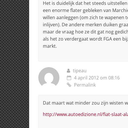
Het is duidelijk dat het steeds uitstelle
een enorme flater gebleken van Marchi
willen aanleggen (om zich te wapenen te
inlijven). De andere merken duiken graa
maar de vraag hoe ze dit gat nog gedi
als het zo verdergaat wordt FGA een bi
markt.
tipeau
4 april 2012 om 08:16
Permalink
Dat maart wat minder zou zijn wisten we
http://www.autoedizione.nl/fiat-slaat-