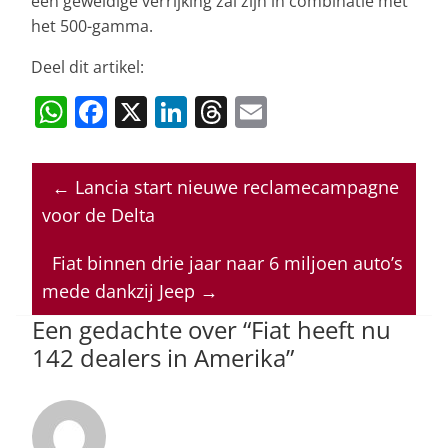
een geweldige verrijking zal zijn in combinatie met
het 500-gamma.
Deel dit artikel:
W
F
X
Li
T
E
h
a
n
h
m
at
c
k
re
ai
←
Lancia start nieuwe reclamecampagne
s
e
e
a
l
voor de Delta
A
b
dI
d
p
o
n
s
Fiat binnen drie jaar naar 6 miljoen auto’s
mede dankzij Jeep
→
p
o
Een gedachte over “
Fiat heeft nu
k
142 dealers in Amerika
”