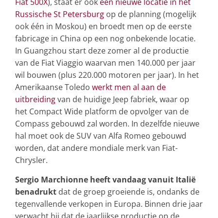
Fiat 500X
), staat er ook
een nieuwe locatie in het
Russische St Petersburg
op de planning (mogelijk
ook één in Moskou) en broedt men op de eerste
fabricage in China op een nog onbekende locatie.
In Guangzhou start deze zomer al de productie
van de Fiat Viaggio waarvan men 140.000 per jaar
wil bouwen (plus 220.000 motoren per jaar). In het
Amerikaanse Toledo
werkt men al aan de
uitbreiding
van de huidige Jeep fabriek, waar op
het Compact Wide platform de opvolger van de
Compass gebouwd zal worden. In dezelfde nieuwe
hal moet ook de SUV van Alfa Romeo gebouwd
worden, dat andere mondiale merk van Fiat-
Chrysler.
Sergio Marchionne heeft vandaag vanuit Italië
benadrukt
dat de groep groeiende is, ondanks de
tegenvallende verkopen in Europa. Binnen drie jaar
verwacht hij dat de jaarlijkse productie op de