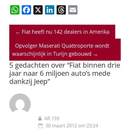
W
F
X
Li
T
E
h
a
n
h
m
at
c
k
re
ai
←
Fiat heeft nu 142 dealers in Amerika
s
e
e
a
l
A
b
dI
d
Opvolger Maserati Quattroporte wordt
p
o
n
s
waarschijnlijk in Turijn gebouwd
→
p
o
5 gedachten over “
Fiat binnen drie
jaar naar 6 miljoen auto’s mede
k
dankzij Jeep
”
AR 159
30 maart 2012 om 23:24