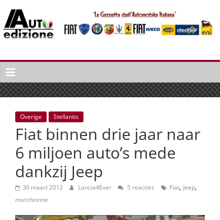
Spring
naar
inhoud
Auto
Edizione
La
Gazetta
dell'Automobile
Overige
Stellantis
Italiana
Fiat binnen drie jaar naar
|
Italiaans
6 miljoen auto’s mede
autonieuws
dankzij Jeep
&
lifestyle
,
,
30 maart 2012
Lancia4Ever
5 reacties
Fiat
Jeep
marchionne