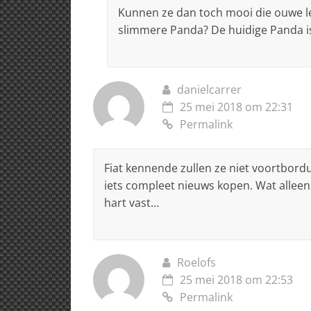
Kunnen ze dan toch mooi die ouwe l
slimmere Panda? De huidige Panda i
danielcarrer
25 mei 2018 om 22:31
Permalink
Fiat kennende zullen ze niet voortbor
iets compleet nieuws kopen. Wat allee
hart vast…
Roelofs
25 mei 2018 om 22:53
Permalink