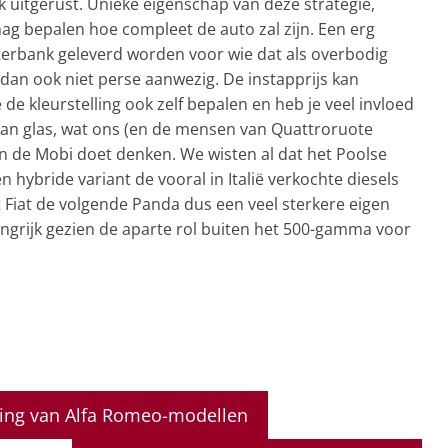
k uitgerust. Unieke eigenschap van deze strategie,
mag bepalen hoe compleet de auto zal zijn. Een erg
terbank geleverd worden voor wie dat als overbodig
 dan ook niet perse aanwezig. De instapprijs kan
e de kleurstelling ook zelf bepalen en heb je veel invloed
s van glas, wat ons (en de mensen van Quattroruote
an de Mobi doet denken. We wisten al dat het Poolse
 hybride variant de vooral in Italië verkochte diesels
kt Fiat de volgende Panda dus een veel sterkere eigen
langrijk gezien de aparte rol buiten het 500-gamma voor
ring van Alfa Romeo-modellen