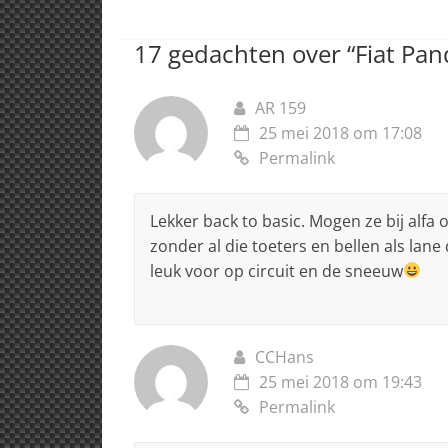
A
b
dI
d
p
o
n
s
17 gedachten over “
Fiat Pa
p
o
k
AR 159
25 mei 2018 om 17:08
Permalink
Lekker back to basic. Mogen ze bij alf
zonder al die toeters en bellen als lan
leuk voor op circuit en de sneeuw
CCHans
25 mei 2018 om 19:43
Permalink