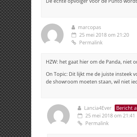
De echte opvolger voor de Punto wordt
marcopas
25 mei 2018 om 21:20
Permalink
HZW: het gaat hier om de Panda, niet 
On Topic: Dit lijkt me de juiste insteek v
de showroom moeten staan, wil niet ied
Lancia4Ever
Bericht 
25 mei 2018 om 21:41
Permalink