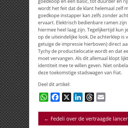
goedkoop en een basic, tot duurder en rij
wordt het feit dat de klant helemaal zelf 
goedkope instapper kan zelfs zonder ach
ervaart. Elektrisch bedienbare ramen zijn
hiermee heel laag zijn. Tegelijkertijd kun j
op de uiteindelijke look. De achterklep i
getuige de impressie hierboven) direct a
Tychy de productielocatie wordt en dat een
moet vervangen. Als dit allemaal klopt lij
identiteit mee te willen geven. Niet onbe
deze toekomstige stadswagen van Fiat.
Deel dit artikel:
W
F
X
Li
T
E
h
a
n
h
m
at
c
k
re
ai
←
Fedeli over de vertraagde lance
s
e
e
a
l