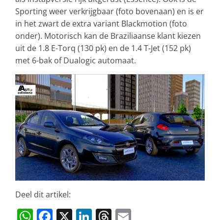
Sporting weer verkrijgbaar (foto bovenaan) en is er
in het zwart de extra variant Blackmotion (foto
onder). Motorisch kan de Braziliaanse klant kiezen
uit de 1.8 E-Torq (130 pk) en de 1.4 T-Jet (152 pk)
met 6-bak of Dualogic automaat.
Deel dit artikel:
W
F
X
Li
T
E