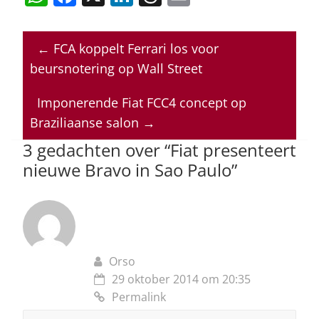
h
a
n
h
m
at
c
k
re
ai
←
FCA koppelt Ferrari los voor
s
e
e
a
l
beursnotering op Wall Street
A
b
dI
d
p
o
n
s
Imponerende Fiat FCC4 concept op
Braziliaanse salon
→
p
o
3 gedachten over “
Fiat presenteert
k
nieuwe Bravo in Sao Paulo
”
Orso
29 oktober 2014 om 20:35
Permalink