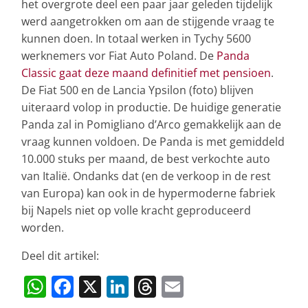
het overgrote deel een paar jaar geleden tijdelijk
werd aangetrokken om aan de stijgende vraag te
kunnen doen. In totaal werken in Tychy 5600
werknemers vor Fiat Auto Poland. De
Panda
Classic gaat deze maand definitief met pensioen
.
De Fiat 500 en de Lancia Ypsilon (foto) blijven
uiteraard volop in productie. De huidige generatie
Panda zal in Pomigliano d’Arco gemakkelijk aan de
vraag kunnen voldoen. De Panda is met gemiddeld
10.000 stuks per maand, de best verkochte auto
van Italië. Ondanks dat (en de verkoop in de rest
van Europa) kan ook in de hypermoderne fabriek
bij Napels niet op volle kracht geproduceerd
worden.
Deel dit artikel:
W
F
X
Li
T
E