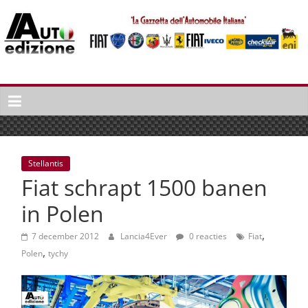
Spring
naar
inhoud
Auto
Edizione
La
Gazetta
dell'Automobile
Stellantis
Italiana
Fiat schrapt 1500 banen
|
Italiaans
in Polen
autonieuws
,
&
7 december 2012
Lancia4Ever
0 reacties
Fiat
,
lifestyle
Polen
tychy