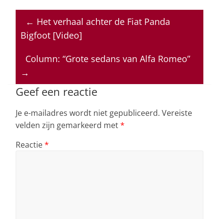
h
a
n
h
m
at
c
k
re
ai
←
Het verhaal achter de Fiat Panda
s
e
e
a
l
Bigfoot [Video]
A
b
dI
d
p
o
n
s
Column: “Grote sedans van Alfa Romeo”
→
p
o
k
Geef een reactie
Je e-mailadres wordt niet gepubliceerd.
Vereiste
velden zijn gemarkeerd met
*
Reactie
*