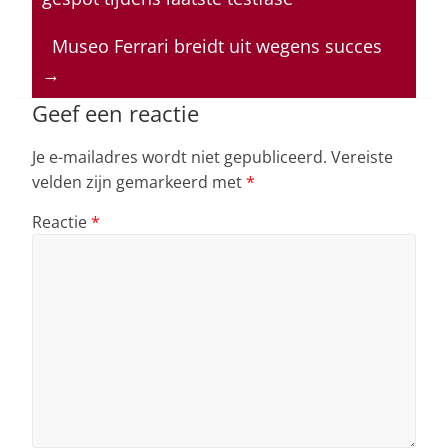
A
b
dI
d
p
o
n
s
Museo Ferrari breidt uit wegens succes
→
p
o
k
Geef een reactie
Je e-mailadres wordt niet gepubliceerd.
Vereiste
velden zijn gemarkeerd met
*
Reactie
*