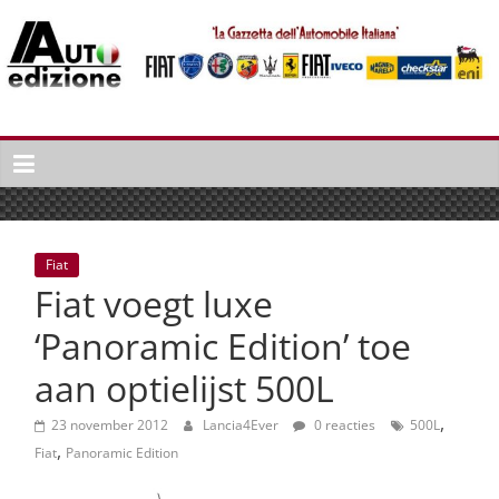
Spring
naar
inhoud
Auto
Edizione
La
Gazetta
dell'Automobile
Fiat
Italiana
Fiat voegt luxe
|
Italiaans
‘Panoramic Edition’ toe
autonieuws
aan optielijst 500L
&
lifestyle
,
23 november 2012
Lancia4Ever
0 reacties
500L
,
Fiat
Panoramic Edition