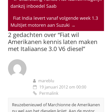
s
e
e
a
l
dankzij inboedel Saab
A
b
dI
d
p
o
n
s
Fiat India levert vanaf volgende week 1.3
MultiJet motoren aan Suzuki
→
p
o
2 gedachten over “
Fiat wil
k
Amerikanen kennis laten maken
met Italiaanse 3.0 V6 diesel
”
mareblu
19 januari 2012 om 00:00
Permalink
Reuzebenieuwd of Marchionne de Amerikanen
nu wel aan het dieselen krijgt. Aan de motor