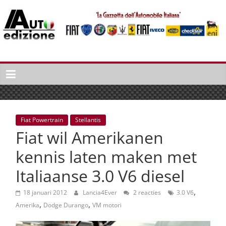
Spring
naar
inhoud
Auto
Edizione
La
Gazetta
dell'Automobile
Fiat Powertrain
Stellantis
Italiana
Fiat wil Amerikanen
|
Italiaans
kennis laten maken met
autonieuws
Italiaanse 3.0 V6 diesel
&
lifestyle
,
18 januari 2012
Lancia4Ever
2 reacties
3.0 V6
,
,
Amerika
Dodge Durango
VM motori