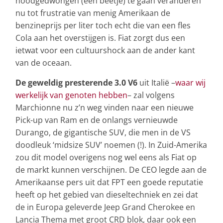
noodgedwongen (een beetje) te gaan veranderen
nu tot frustratie van menig Amerikaan de
benzineprijs per liter toch echt die van een fles
Cola aan het overstijgen is. Fiat zorgt dus een
ietwat voor een cultuurshock aan de ander kant
van de oceaan.
De geweldig presterende 3.0 V6
uit Italië –
waar wij
werkelijk van genoten hebben
– zal volgens
Marchionne nu z’n weg vinden naar een nieuwe
Pick-up van Ram en de onlangs vernieuwde
Durango, de gigantische SUV, die men in de VS
doodleuk ‘midsize SUV’ noemen (!). In Zuid-Amerika
zou dit model overigens nog wel eens als Fiat op
de markt kunnen verschijnen. De CEO legde aan de
Amerikaanse pers uit dat FPT een goede reputatie
heeft op het gebied van dieseltechniek en zei dat
de in Europa geleverde Jeep Grand Cherokee en
Lancia Thema met groot CRD blok, daar ook een