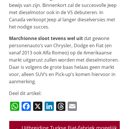
bewijs van zijn. Binnenkort zal de succesvolle Jeep
met dieselmotor ook in de VS debuteren. In
Canada verkoopt Jeep al langer dieselversies met
het nodige succes.
Marchionne sloot tevens wel uit
dat gewone
personenauto’s van Chrysler, Dodge en Fiat (en
vanaf 2013 ook Alfa Romeo) op de Amerikaanse
markt uitgerust zullen worden met dieselmotoren.
Daar is volgens de grote baas helaas geen markt
voor, alleen SUV’s en Pick-up’s komen hiervoor in
aanmerking.
Deel dit artikel:
W
F
X
Li
T
E
h
a
n
h
m
at
c
k
re
ai
←
Uitbreiding Turkse Fiat-fabriek mogelijk