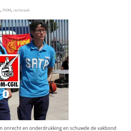
,
,
t
FIOM
rechtzaak
an onrecht en onderdrukking en schuwde de vakbond