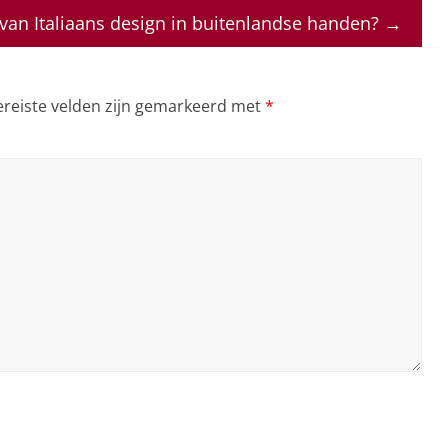
van Italiaans design in buitenlandse handen?
→
ereiste velden zijn gemarkeerd met
*