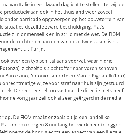
a van Italië in een kwaad daglicht te stellen. Terwijl de
de productiekraan ook in het thuisland weer zoveel
a de ander barricade opgeworpen op het bouwterrein van
lle situaties dezelfde zware beschuldiging; Fiat’s
tie zijn onmenselijk en in strijd met de wet. De FIOM
oor de rechter en aan een van deze twee zaken is nu
nagement uit Turijn.
ok over een typisch Italiaans voorval, waarin drie
Potenza), zichzelf als slachtoffer naar voren schoven
i Barozzino, Antonio Lamorte en Marco Pignatelli (foto)
 onrechtmatige wijze voor straf naar huis zijn gestuurd
riek. De rechter stelt nu vast dat de directie niets heeft
ionne vorig jaar zelf ook al zeer geërgerd in de media
 op. De FIOM maakt er zoals altijd een landelijke
 Fiat op om morgen 8 uur lang het werk neer te leggen.
lfi noemt de bond slechts een aspect van een illegale