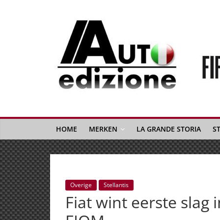
Spring
naar
inhoud
Auto
Edizione
La
Gazetta
HOME
MERKEN
LA GRANDE STORIA
S
dell'Automobile
Italiana
|
Italiaans
Overige
Stellantis
autonieuws
Fiat wint eerste slag 
&
lifestyle