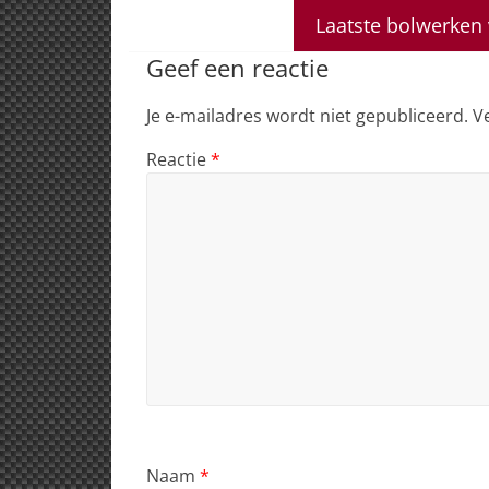
A
b
dI
d
Laatste bolwerken 
p
o
n
s
Geef een reactie
p
o
Je e-mailadres wordt niet gepubliceerd.
V
k
Reactie
*
Naam
*