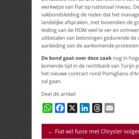
werkwijze van Fiat op nationaal niveau. 
vakbondsleiding de reden dat het manag
landelijke afspraken, met bovendien de 
leiding van de FIOM veel te ver en ontnee
uitbetalen van beloningen gedurende de a
aanleiding van de aankomende protesten
De bond gaat over deze zaak
nog in hog
komende tijd in de rechtbank van Turijn 
het nieuwe contract rond Pomigliano d’A
zal gaan.
Deel dit artikel:
W
F
X
Li
T
E
h
a
n
h
m
at
c
k
re
ai
←
Fiat wil fusie met Chrysler volg
s
e
e
a
l