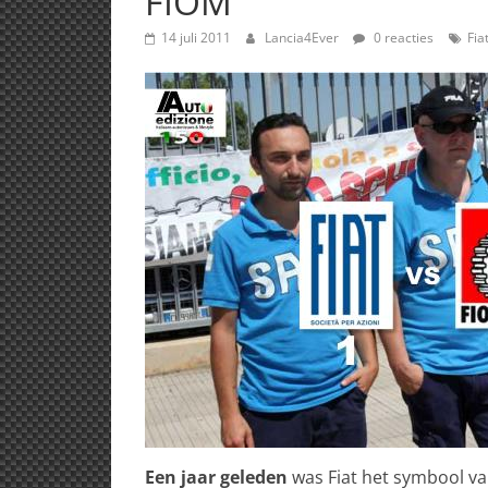
FIOM
14 juli 2011
Lancia4Ever
0 reacties
Fia
Een jaar geleden
was Fiat het symbool v