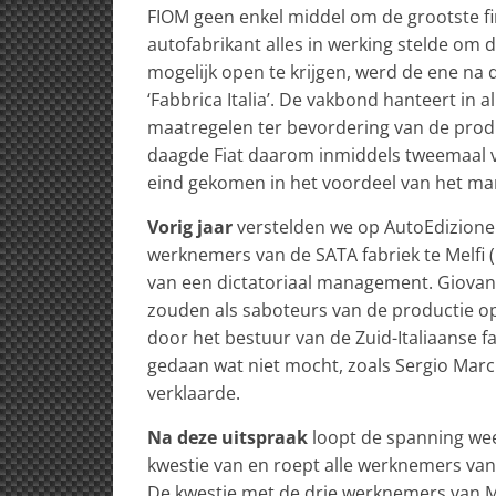
FIOM geen enkel middel om de grootste firm
autofabrikant alles in werking stelde om 
mogelijk open te krijgen, werd de ene n
‘Fabbrica Italia’. De vakbond hanteert in a
maatregelen ter bevordering van de produc
daagde Fiat daarom inmiddels tweemaal v
eind gekomen in het voordeel van het ma
Vorig jaar
verstelden we op AutoEdizione o
werknemers van de SATA fabriek te Melfi (
van een dictatoriaal management. Giovann
zouden als saboteurs van de productie op
door het bestuur van de Zuid-Italiaanse fab
gedaan wat niet mocht, zoals Sergio March
verklaarde.
Na deze uitspraak
loopt de spanning weer
kwestie van en roept alle werknemers van
De kwestie met de drie werknemers van Me