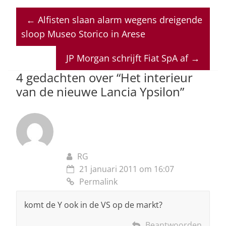
at
c
k
re
ai
←
Alfisten slaan alarm wegens dreigende
s
e
e
a
l
sloop Museo Storico in Arese
A
b
dI
d
p
o
n
s
JP Morgan schrijft Fiat SpA af
→
p
o
4 gedachten over “
Het interieur
van de nieuwe Lancia Ypsilon
”
k
RG
21 januari 2011 om 16:07
Permalink
komt de Y ook in de VS op de markt?
Beantwoorden