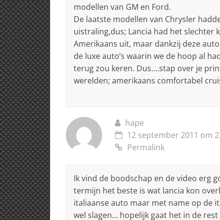
modellen van GM en Ford.
De laatste modellen van Chrysler hadde
uistraling,dus; Lancia had het slechter 
Amerikaans uit, maar dankzij deze aut
de luxe auto’s waarin we de hoop al ha
terug zou keren. Dus….stap over je pri
werelden; amerikaans comfortabel crui
hape
12 september 2011 om 2
Permalink
Ik vind de boodschap en de video erg go
termijn het beste is wat lancia kon ov
italiaanse auto maar met name op de it
wel slagen… hopelijk gaat het in de res