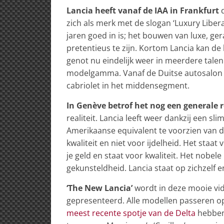
Lancia heeft vanaf de IAA in Frankfurt
d
zich als merk met de slogan ‘Luxury Libera
jaren goed in is; het bouwen van luxe, gera
pretentieus te zijn. Kortom Lancia kan de
genot nu eindelijk weer in meerdere tale
modelgamma. Vanaf de Duitse autosalon zi
cabriolet in het middensegment.
In Genève betrof het nog een generale r
realiteit. Lancia leeft weer dankzij een sl
Amerikaanse equivalent te voorzien van dez
kwaliteit en niet voor ijdelheid. Het staa
je geld en staat voor kwaliteit. Het nobele
gekunsteldheid. Lancia staat op zichzelf 
‘The New Lancia’
wordt in deze mooie vid
gepresenteerd. Alle modellen passeren op
meest recente spotje van de Delta
hebben