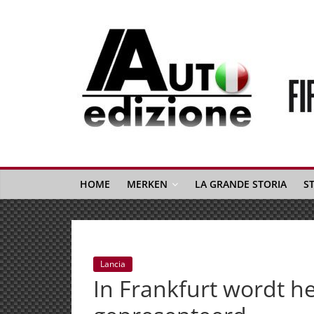
Spring
naar
inhoud
Auto
Edizione
La
Gazetta
HOME
MERKEN
LA GRANDE STORIA
S
dell'Automobile
Italiana
|
Italiaans
Lancia
autonieuws
In Frankfurt wordt h
&
lifestyle