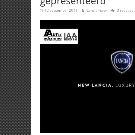
gepresenteerd
12 september 2011
Lancia4Ever
3 reacties