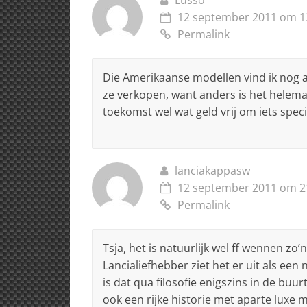
12 september 2011 om 1
Permalink
Die Amerikaanse modellen vind ik nog al
ze verkopen, want anders is het helema
toekomst wel wat geld vrij om iets speci
lanciakappasw
12 september 2011 om 2
Permalink
Tsja, het is natuurlijk wel ff wennen 
Lancialiefhebber ziet het er uit als ee
is dat qua filosofie enigszins in de buur
ook een rijke historie met aparte luxe 