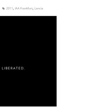
,
,
2011
IAA Frankfurt
Lancia