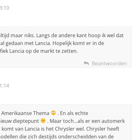
3:10
tijd maar niks. Langs de andere kant hoop ik wel dat
al gedaan met Lancia. Hopelijk komt er in de
fiek Lancia op de markt te zetten.
Beantwoorden
1:14
zo’n Amerikaanse Thema
. En als echte
n nieuw dieptepunt
. Maar toch…als er een automerk
t komt van Lancia is het Chrysler wel. Chrysler heeft
modellen die zich destijds onderscheidden van de