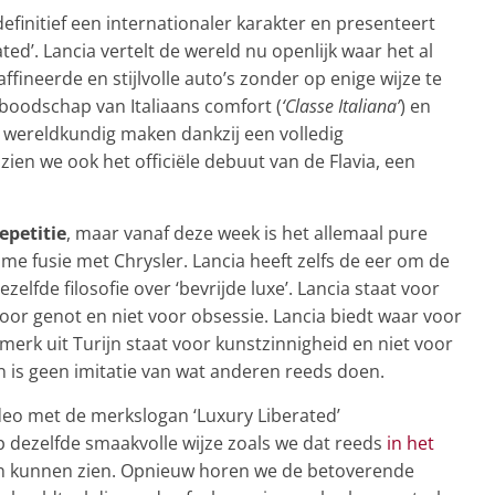
efinitief een internationaler karakter en presenteert
ted’. Lancia vertelt de wereld nu openlijk waar het al
ffineerde en stijlvolle auto’s zonder op enige wijze te
 boodschap van Italiaans comfort (
‘Classe Italiana’
) en
n wereldkundig maken dankzij een volledig
en we ook het officiële debuut van de Flavia, een
epetitie
, maar vanaf deze week is het allemaal pure
imme fusie met Chrysler. Lancia heeft zelfs de eer om de
elfde filosofie over ‘bevrijde luxe’. Lancia staat voor
t voor genot en niet voor obsessie. Lancia biedt waar voor
 merk uit Turijn staat voor kunstzinnigheid en niet voor
en is geen imitatie van wat anderen reeds doen.
eo met de merkslogan ‘Luxury Liberated’
 dezelfde smaakvolle wijze zoals we dat reeds
in het
 kunnen zien. Opnieuw horen we de betoverende