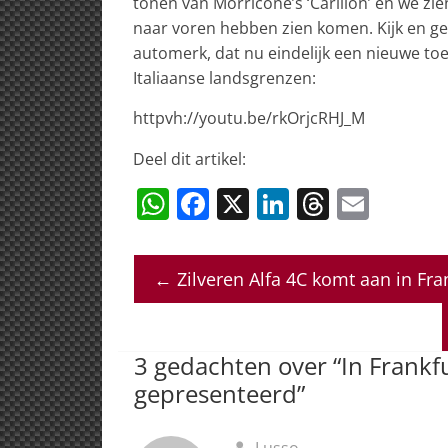
tonen van Morricone’s ‘Carillon’ en we zie
naar voren hebben zien komen. Kijk en gen
automerk, dat nu eindelijk een nieuwe to
Italiaanse landsgrenzen:
httpvh://youtu.be/rkOrjcRHJ_M
Deel dit artikel:
W
F
X
Li
T
E
h
a
n
h
m
at
c
k
re
ai
←
Zilveren Alfa 4C komt aan in Fra
s
e
e
a
l
A
b
dI
d
p
o
n
s
3 gedachten over “
In Frankf
p
o
gepresenteerd
”
k
Lusso