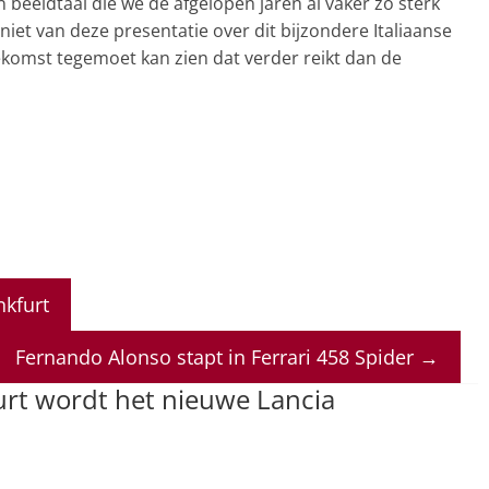
n beeldtaal die we de afgelopen jaren al vaker zo sterk
iet van deze presentatie over dit bijzondere Italiaanse
ekomst tegemoet kan zien dat verder reikt dan de
nkfurt
Fernando Alonso stapt in Ferrari 458 Spider
→
urt wordt het nieuwe Lancia