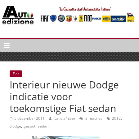
Spring
naar
inhoud
Auto
Edizione
La
Gazetta
dell'Automobile
Fiat
Italiana
Interieur nieuwe Dodge
|
Italiaans
indicatie voor
autonieuws
toekomstige Fiat sedan
&
lifestyle
,
5 december 2011
Lancia4Ever
3 reacties
2012
,
,
Dodge
gespot
sedan