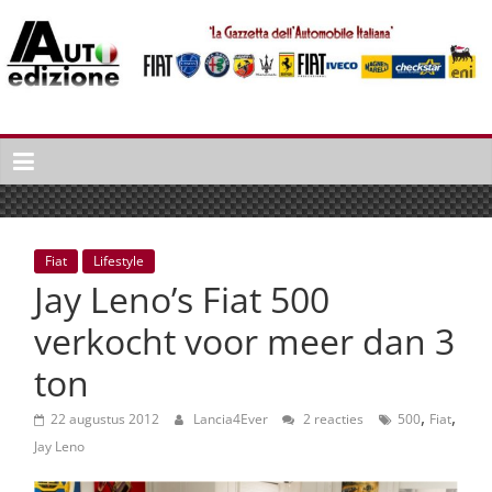
Spring
naar
inhoud
Auto
Edizione
La
Gazetta
dell'Automobile
Fiat
Lifestyle
Italiana
Jay Leno’s Fiat 500
|
Italiaans
verkocht voor meer dan 3
autonieuws
ton
&
lifestyle
,
,
22 augustus 2012
Lancia4Ever
2 reacties
500
Fiat
Jay Leno