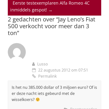
p
o
n
s
Eerste testexemplaren Alfa Romeo 4C
inmiddels gespot!
→
p
o
2 gedachten over “
Jay Leno’s Fiat
k
500 verkocht voor meer dan 3
ton
”
Lusso
22 augustus 2012 om 07:51
Permalink
Is het nu 385.000 dollar of 3 miljoen euro? Of is
er deze nacht iets gebeurd met de
wisselkoers?