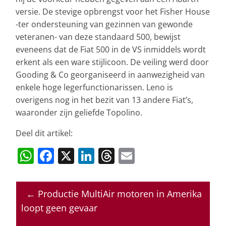
versie. De stevige opbrengst voor het Fisher House
-ter ondersteuning van gezinnen van gewonde
veteranen- van deze standaard 500, bewijst
eveneens dat de Fiat 500 in de VS inmiddels wordt
erkent als een ware stijlicoon. De veiling werd door
Gooding & Co georganiseerd in aanwezigheid van
enkele hoge legerfunctionarissen. Leno is
overigens nog in het bezit van 13 andere Fiat’s,
waaronder zijn geliefde Topolino.
Deel dit artikel:
W
F
X
Li
T
E
h
a
n
h
m
at
c
k
re
ai
←
Productie MultiAir motoren in Amerika
s
e
e
a
l
loopt geen gevaar
A
b
dI
d