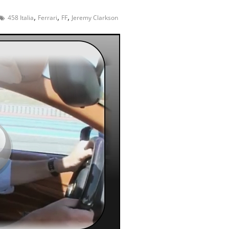
,
,
,
458 Italia
Ferrari
FF
Jeremy Clarkson