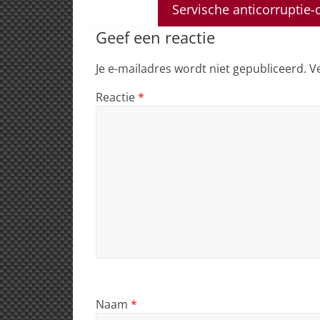
A
b
dI
d
Servische anticorruptie-o
p
o
n
s
Geef een reactie
p
o
Je e-mailadres wordt niet gepubliceerd.
V
k
Reactie
*
Naam
*