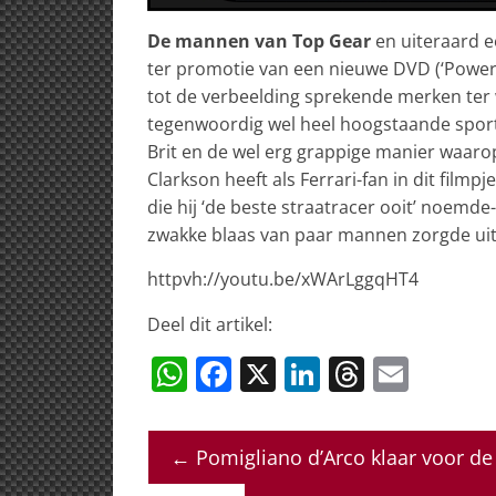
De mannen van Top Gear
en uiteraard e
ter promotie van een nieuwe DVD (‘Power
tot de verbeelding sprekende merken ter 
tegenwoordig wel heel hoogstaande sportw
Brit en de wel erg grappige manier waarop
Clarkson heeft als Ferrari-fan in dit filmpj
die hij ‘de beste straatracer ooit’ noemde
zwakke blaas van paar mannen zorgde uite
httpvh://youtu.be/xWArLggqHT4
Deel dit artikel:
W
F
X
Li
T
E
h
a
n
h
m
at
c
k
re
ai
←
Pomigliano d’Arco klaar voor d
s
e
e
a
l