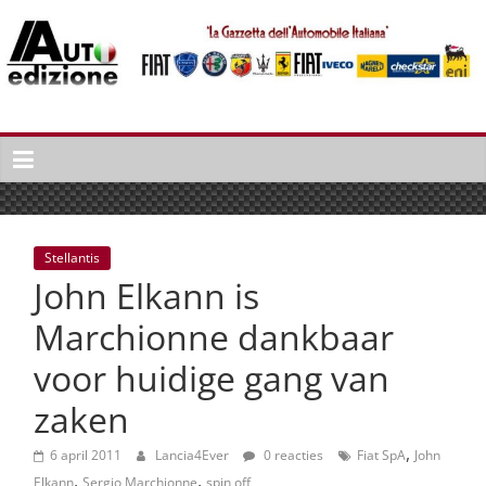
Spring
naar
inhoud
Auto
Edizione
La
Gazetta
dell'Automobile
Stellantis
Italiana
John Elkann is
|
Italiaans
Marchionne dankbaar
autonieuws
voor huidige gang van
&
lifestyle
zaken
,
6 april 2011
Lancia4Ever
0 reacties
Fiat SpA
John
,
,
Elkann
Sergio Marchionne
spin off