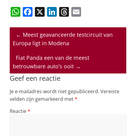
W
F
X
Li
T
E
h
a
n
h
m
at
c
k
re
ai
←
Meest geavanceerde testcircuit van
s
e
e
a
l
Europa ligt in Modena
A
b
dI
d
p
o
n
s
Fiat Panda een van de meest
betrouwbare auto’s ooit
→
p
o
k
Geef een reactie
Je e-mailadres wordt niet gepubliceerd.
Vereiste
velden zijn gemarkeerd met
*
Reactie
*