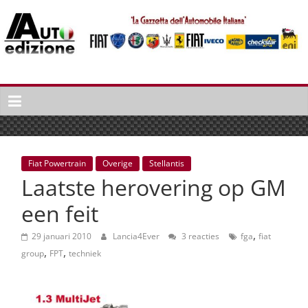
Spring
naar
inhoud
Auto
Edizione
La
Gazetta
dell'Automobile
Fiat Powertrain
Overige
Stellantis
Italiana
Laatste herovering op GM
|
Italiaans
een feit
autonieuws
,
&
29 januari 2010
Lancia4Ever
3 reacties
fga
fiat
,
,
lifestyle
group
FPT
techniek