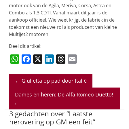
motor ook van de Agila, Meriva, Corsa, Astra en
Combo als 1.3 CDTI. Vanaf maart dit jaar is de
aankoop officieel. Wie weet krijgt de fabriek in de
toekomst een nieuwe rol als producent van kleine
MultiJet2 motoren.
Deel dit artikel:
W
F
X
Li
T
E
h
a
n
h
m
at
c
k
re
ai
←
Giulietta op pad door Italië
s
e
e
a
l
A
b
dI
d
Dames en heren: De Alfa Romeo Duetto!
p
o
n
s
→
p
o
3 gedachten over “
Laatste
herovering op GM een feit
”
k