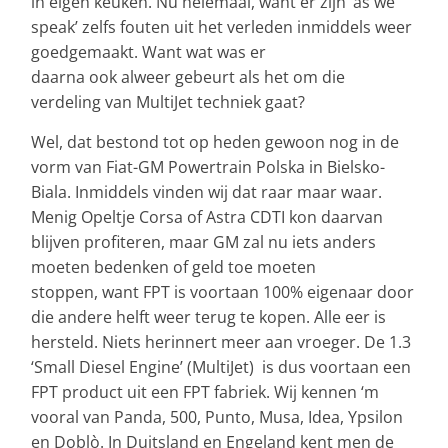
in eigen keuken. Nu helemaal, want er zijn ‘as we
speak’ zelfs fouten uit het verleden inmiddels weer
goedgemaakt. Want wat was er
daarna ook alweer gebeurt als het om die
verdeling van MultiJet techniek gaat?
Wel, dat bestond tot op heden gewoon nog in de
vorm van Fiat-GM Powertrain Polska in Bielsko-
Biala. Inmiddels vinden wij dat raar maar waar.
Menig Opeltje Corsa of Astra CDTI kon daarvan
blijven profiteren, maar GM zal nu iets anders
moeten bedenken of geld toe moeten
stoppen, want FPT is voortaan 100% eigenaar door
die andere helft weer terug te kopen. Alle eer is
hersteld. Niets herinnert meer aan vroeger. De 1.3
‘Small Diesel Engine’ (MultiJet) is dus voortaan een
FPT product uit een FPT fabriek. Wij kennen ‘m
vooral van Panda, 500, Punto, Musa, Idea, Ypsilon
en Doblò. In Duitsland en Engeland kent men de