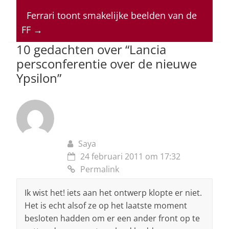
A
b
dI
d
p
o
n
s
Ferrari toont smakelijke beelden van de
FF
→
p
o
10 gedachten over “
Lancia
k
persconferentie over de nieuwe
Ypsilon
”
Saya
24 februari 2011 om 17:32
Permalink
Ik wist het! iets aan het ontwerp klopte er niet.
Het is echt alsof ze op het laatste moment
besloten hadden om er een ander front op te