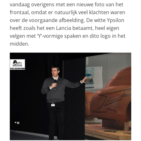
vandaag overigens met een nieuwe foto van het
frontaal, omdat er natuurlijk veel klachten waren
over de voorgaande afbeelding. De witte Ypsilon
heeft zoals het een Lancia betaamt, heel eigen
velgen met ‘Y’-vormige spaken en dito logo in het
midden.