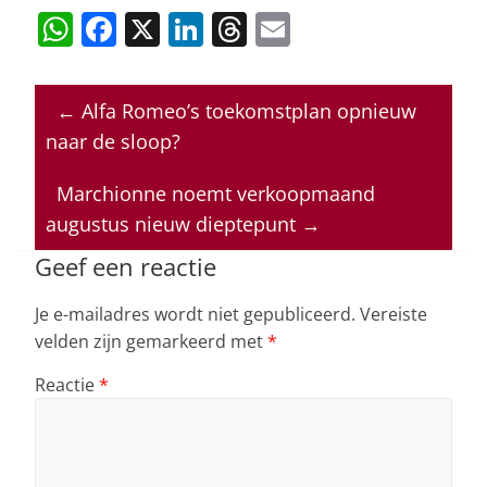
W
F
X
Li
T
E
h
a
n
h
m
at
c
k
re
ai
←
Alfa Romeo’s toekomstplan opnieuw
s
e
e
a
l
naar de sloop?
A
b
dI
d
p
o
n
s
Marchionne noemt verkoopmaand
augustus nieuw dieptepunt
→
p
o
k
Geef een reactie
Je e-mailadres wordt niet gepubliceerd.
Vereiste
velden zijn gemarkeerd met
*
Reactie
*