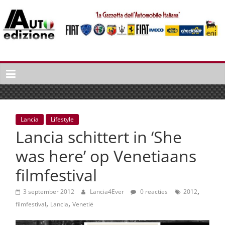
Spring
naar
inhoud
Auto
Edizione
La
Gazetta
dell'Automobile
Lancia
Lifestyle
Italiana
Lancia schittert in ‘She
|
Italiaans
was here’ op Venetiaans
autonieuws
filmfestival
&
lifestyle
,
3 september 2012
Lancia4Ever
0 reacties
2012
,
,
filmfestival
Lancia
Venetië