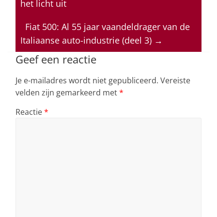
het licht uit
A
b
dI
d
p
o
n
s
Fiat 500: Al 55 jaar vaandeldrager van de
Italiaanse auto-industrie (deel 3)
→
p
o
k
Geef een reactie
Je e-mailadres wordt niet gepubliceerd.
Vereiste
velden zijn gemarkeerd met
*
Reactie
*