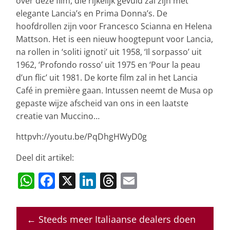
over deze film, die rijkelijk gevuld zal zijn met
elegante Lancia’s en Prima Donna’s. De
hoofdrollen zijn voor Francesco Scianna en Helena
Mattson. Het is een nieuw hoogtepunt voor Lancia,
na rollen in ‘soliti ignoti’ uit 1958, ‘Il sorpasso’ uit
1962, ‘Profondo rosso’ uit 1975 en ‘Pour la peau
d’un flic’ uit 1981. De korte film zal in het Lancia
Café in première gaan. Intussen neemt de Musa op
gepaste wijze afscheid van ons in een laatste
creatie van Muccino…
httpvh://youtu.be/PqDhgHWyD0g
Deel dit artikel:
W
F
X
Li
T
E
h
a
n
h
m
at
c
k
re
ai
←
Steeds meer Italiaanse dealers doen
s
e
e
a
l