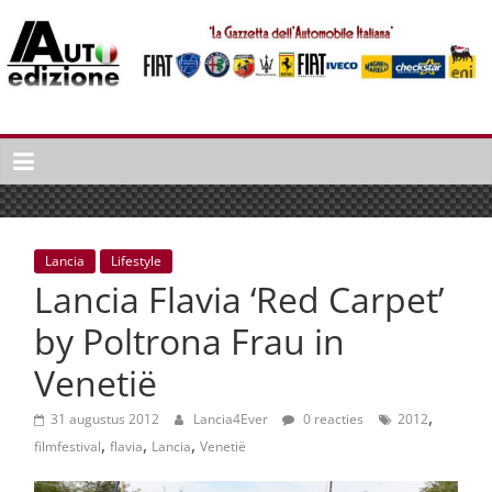
Spring
naar
inhoud
Auto
Edizione
La
Gazetta
dell'Automobile
Lancia
Lifestyle
Italiana
Lancia Flavia ‘Red Carpet’
|
Italiaans
by Poltrona Frau in
autonieuws
Venetië
&
lifestyle
,
31 augustus 2012
Lancia4Ever
0 reacties
2012
,
,
,
filmfestival
flavia
Lancia
Venetië